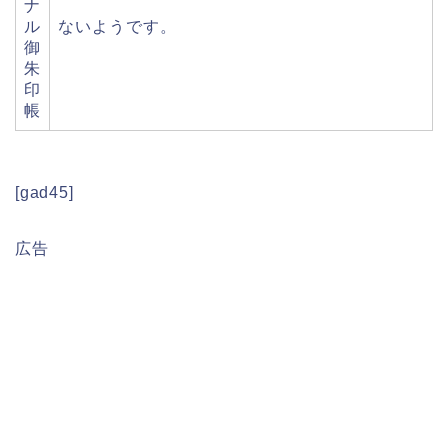
ナ
ル
ないようです。
御
朱
印
帳
[gad45]
広告