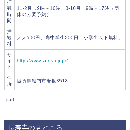
拝
観
11-2月→9時～16時、3-10月→9時～17時（団
時
体のみ要予約）
間
拝
観
大人500円、高中学生300円、小学生以下無料。
料
サ
イ
http://www.zensuiji.jp/
ト
住
滋賀県湖南市岩根3518
所
[gad]
長寿寺の見どころ