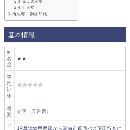
元三大師堂
行者堂
御朱印・御朱印帳
基本情報
知
名
★★
度
平
均
評
価
種
寺院（天台宗）
類
ア
JR草津線甲西駅から湖南市巡回バス下田行きに