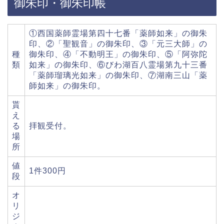
御朱印・御朱印帳
①西国薬師霊場第四十七番「薬師如来」の御朱
印、②「聖観音」の御朱印、③「元三大師」の
種
御朱印、④「不動明王」の御朱印、⑤「阿弥陀
類
如来」の御朱印、⑥びわ湖百八霊場第九十三番
「薬師瑠璃光如来」の御朱印、⑦湖南三山「薬
師如来」の御朱印。
貰
え
る
拝観受付。
場
所
値
1件300円
段
オ
リ
ジ