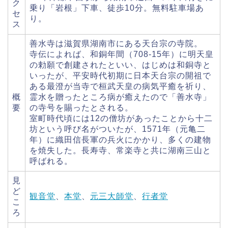
ク
乗り「岩根」下車、徒歩10分。無料駐車場あ
セ
り。
ス
善水寺は滋賀県湖南市にある天台宗の寺院。
寺伝によれば、和銅年間（708-15年）に明天皇
の勅願で創建されたといい、はじめは和銅寺と
いったが、平安時代初期に日本天台宗の開祖で
ある最澄が当寺で桓武天皇の病気平癒を祈り、
概
霊水を贈ったところ病が癒えたので「善水寺」
要
の寺号を賜ったとされる。
室町時代頃には12の僧坊があったことから十二
坊という呼び名がついたが、1571年（元亀二
年）に織田信長軍の兵火にかかり、多くの建物
を焼失した。長寿寺、常楽寺と共に湖南三山と
呼ばれる。
見
ど
観音堂
、
本堂
、
元三大師堂
、
行者堂
こ
ろ