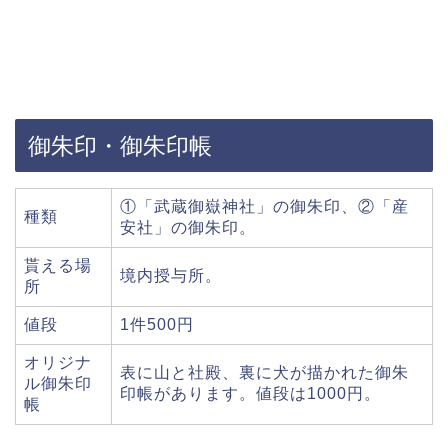
御朱印・御朱印帳
①「武蔵御嶽神社」の御朱印、②「産
種類
安社」の御朱印。
貰える場
境内授与所。
所
値段
1件500円
オリジナ
表に山と社殿、裏に犬が描かれた御朱
ル御朱印
印帳があります。値段は1000円。
帳