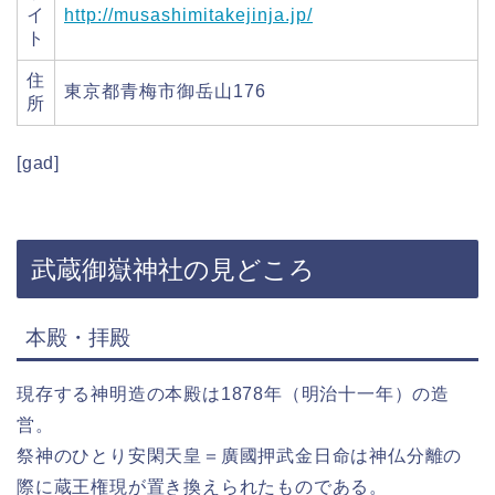
イ
http://musashimitakejinja.jp/
ト
住
東京都青梅市御岳山176
所
[gad]
武蔵御嶽神社の見どころ
本殿・拝殿
現存する神明造の本殿は1878年（明治十一年）の造
営。
祭神のひとり安閑天皇＝廣國押武金日命は神仏分離の
際に蔵王権現が置き換えられたものである。