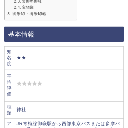
常磐堅磐社
宝物殿
御朱印・御朱印帳
基本情報
知
名
★★
度
平
均
評
価
種
神社
類
ア
JR青梅線御嶽駅から西部東京バスまたは多摩バ