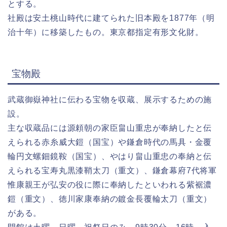
とする。
社殿は安土桃山時代に建てられた旧本殿を1877年（明
治十年）に移築したもの。東京都指定有形文化財。
宝物殿
武蔵御嶽神社に伝わる宝物を収蔵、展示するための施
設。
主な収蔵品には源頼朝の家臣畠山重忠が奉納したと伝
えられる赤糸威大鎧（国宝）や鎌倉時代の馬具・金覆
輪円文螺鈿鏡鞍（国宝）、やはり畠山重忠の奉納と伝
えられる宝寿丸黒漆鞘太刀（重文）、鎌倉幕府7代将軍
惟康親王が弘安の役に際に奉納したといわれる紫裾濃
鎧（重文）、徳川家康奉納の鍍金長覆輪太刀（重文）
がある。