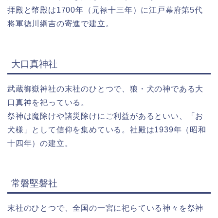
拝殿と幣殿は1700年（元禄十三年）に江戸幕府第5代
将軍徳川綱吉の寄進で建立。
大口真神社
武蔵御嶽神社の末社のひとつで、狼・犬の神である大
口真神を祀っている。
祭神は魔除けや諸災除けにご利益があるといい、「お
犬様」として信仰を集めている。社殿は1939年（昭和
十四年）の建立。
常磐堅磐社
末社のひとつで、全国の一宮に祀らている神々を祭神