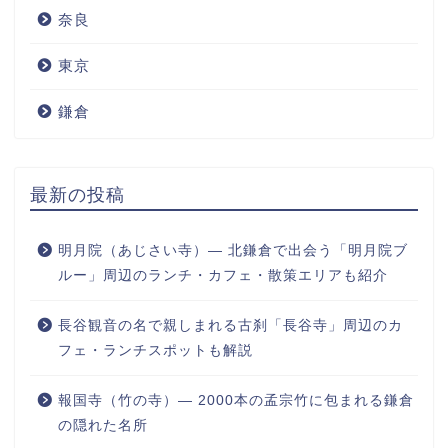
奈良
東京
鎌倉
最新の投稿
明月院（あじさい寺）― 北鎌倉で出会う「明月院ブ
ルー」周辺のランチ・カフェ・散策エリアも紹介
長谷観音の名で親しまれる古刹「長谷寺」周辺のカ
フェ・ランチスポットも解説
報国寺（竹の寺）― 2000本の孟宗竹に包まれる鎌倉
の隠れた名所