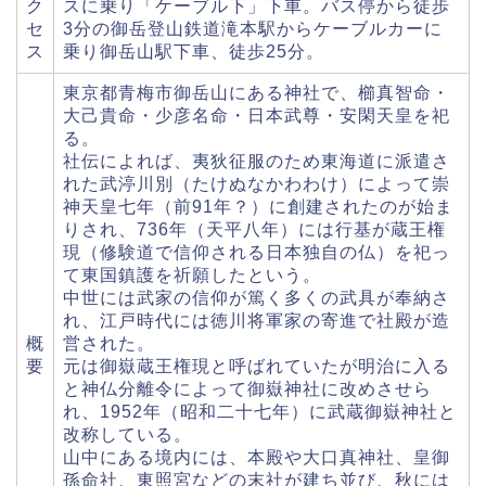
ク
スに乗り「ケーブル下」下車。バス停から徒歩
セ
3分の御岳登山鉄道滝本駅からケーブルカーに
ス
乗り御岳山駅下車、徒歩25分。
東京都青梅市御岳山にある神社で、櫛真智命・
大己貴命・少彦名命・日本武尊・安閑天皇を祀
る。
社伝によれば、夷狄征服のため東海道に派遣さ
れた武渟川別（たけぬなかわわけ）によって崇
神天皇七年（前91年？）に創建されたのが始ま
りされ、736年（天平八年）には行基が蔵王権
現（修験道で信仰される日本独自の仏）を祀っ
て東国鎮護を祈願したという。
中世には武家の信仰が篤く多くの武具が奉納さ
れ、江戸時代には徳川将軍家の寄進で社殿が造
概
営された。
要
元は御嶽蔵王権現と呼ばれていたが明治に入る
と神仏分離令によって御嶽神社に改めさせら
れ、1952年（昭和二十七年）に武蔵御嶽神社と
改称している。
山中にある境内には、本殿や大口真神社、皇御
孫命社、東照宮などの末社が建ち並び、秋には