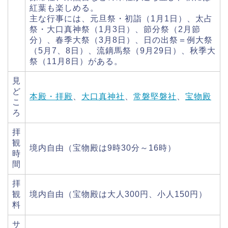
紅葉も楽しめる。
主な行事には、元旦祭・初詣（1月1日）、太占
祭・大口真神祭（1月3日）、節分祭（2月節
分）、春季大祭（3月8日）、日の出祭＝例大祭
（5月7、8日）、流鏑馬祭（9月29日）、秋季大
祭（11月8日）がある。
見
ど
本殿・拝殿
、
大口真神社
、
常磐堅磐社
、
宝物殿
こ
ろ
拝
観
境内自由（宝物殿は9時30分～16時）
時
間
拝
観
境内自由（宝物殿は大人300円、小人150円）
料
サ