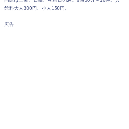
開館は土曜、日曜、祝祭日のみ。9時30分～16時。入
館料大人300円、小人150円。
広告