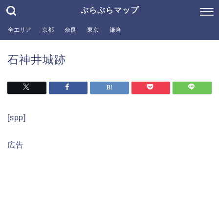
ぶらぶらマップ
全エリア
京都
奈良
東京
鎌倉
石神井城跡
[spp]
広告