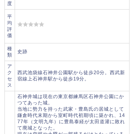
度
平
均
評
価
種
史跡
類
ア
ク
西武池袋線石神井公園駅から徒歩20分。西武新
セ
宿線上石神井駅から徒歩19分。
ス
石神井城は現在の東京都練馬区石神井公園にか
つてあった城。
当地に勢力を持った武家・豊島氏の居城として
鎌倉時代末期から室町時代初期頃に築かれ、14
77年（文明九年）に豊島泰経が太田道灌に敗れ
て廃城となった。