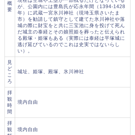
現在は空堀や土塁が一部残るだけとなっている
概
が、公園内には豊島氏が応永年間（1394-1428
要
年）に武蔵一宮氷川神社（現埼玉県さいたま
市）を勧請して鎮守として建てた氷川神社や落
城の際に財宝をと共に三宝池に身を投げて死ん
だ城主の泰経とその娘照姫を葬ったと伝えられ
る殿塚・姫塚もある（実際には泰経は平塚城に
逃げ延びているのでこれは史実ではないらし
い）。
見
ど
城址、姫塚、殿塚、氷川神社
こ
ろ
拝
観
境内自由
時
間
拝
観
境内自由