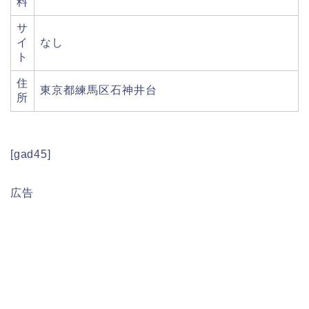
料
サ
イ
なし
ト
住
東京都練馬区石神井台
所
[gad45]
広告