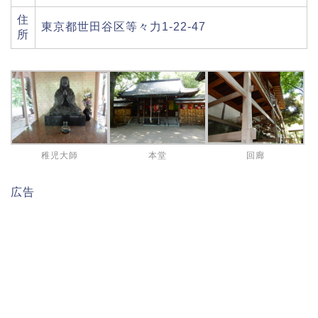
住
東京都世田谷区等々力1-22-47
所
稚児大師
本堂
回廊
広告