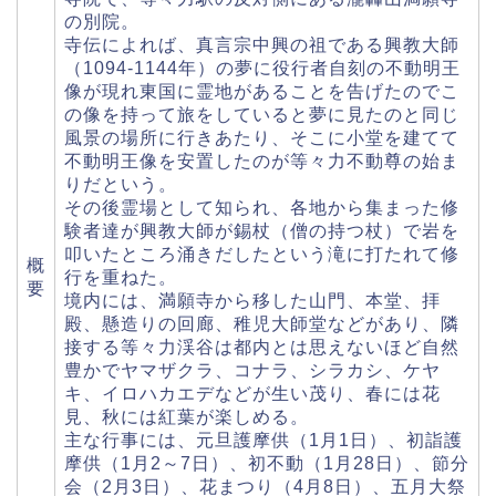
の別院。
寺伝によれば、真言宗中興の祖である興教大師
（1094-1144年）の夢に役行者自刻の不動明王
像が現れ東国に霊地があることを告げたのでこ
の像を持って旅をしていると夢に見たのと同じ
風景の場所に行きあたり、そこに小堂を建てて
不動明王像を安置したのが等々力不動尊の始ま
りだという。
その後霊場として知られ、各地から集まった修
験者達が興教大師が錫杖（僧の持つ杖）で岩を
叩いたところ涌きだしたという滝に打たれて修
概
行を重ねた。
要
境内には、満願寺から移した山門、本堂、拝
殿、懸造りの回廊、稚児大師堂などがあり、隣
接する等々力渓谷は都内とは思えないほど自然
豊かでヤマザクラ、コナラ、シラカシ、ケヤ
キ、イロハカエデなどが生い茂り、春には花
見、秋には紅葉が楽しめる。
主な行事には、元旦護摩供（1月1日）、初詣護
摩供（1月2～7日）、初不動（1月28日）、節分
会（2月3日）、花まつり（4月8日）、五月大祭