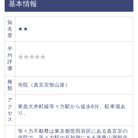
基本情報
知
名
★★
度
平
均
評
価
種
寺院（真言宗智山派）
類
ア
ク
東急大井町線等々力駅から徒歩6分。駐車場あ
セ
り。
ス
等々力不動尊は東京都世田谷区にある真言宗の
寺院で、等々力駅の反対側にある瀧轟山満願寺