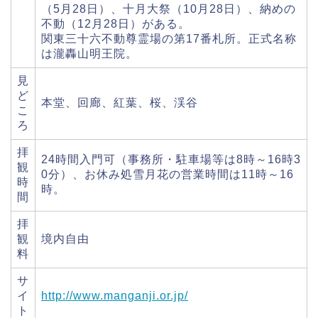
（5月28日）、十月大祭（10月28日）、納めの
不動（12月28日）がある。
関東三十六不動尊霊場の第17番札所。正式名称
は瀧轟山明王院。
見
ど
本堂、回廊、紅葉、桜、渓谷
こ
ろ
拝
24時間入門可（事務所・駐車場等は8時～16時3
観
0分）、お休み処雪月花の営業時間は11時～16
時
時。
間
拝
観
境内自由
料
サ
イ
http://www.manganji.or.jp/
ト