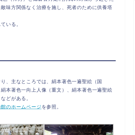
は敵味方関係なく治療を施し、死者のために供養塔
れている。
おり、主なところでは、絹本著色一遍聖絵（国
、絹本著色一向上人像（重文）、絹本著色一遍聖絵
）などがある。
物館のホームページ
を参照。