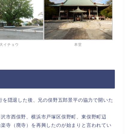
大イチョウ
本堂
遊行を隠退した後、兄の俣野五郎景平の協力で開いた
。
藤沢市西俣野、横浜市戸塚区俣野町、東俣野町辺
極楽寺（廃寺）を再興したのが始まりと言われてい