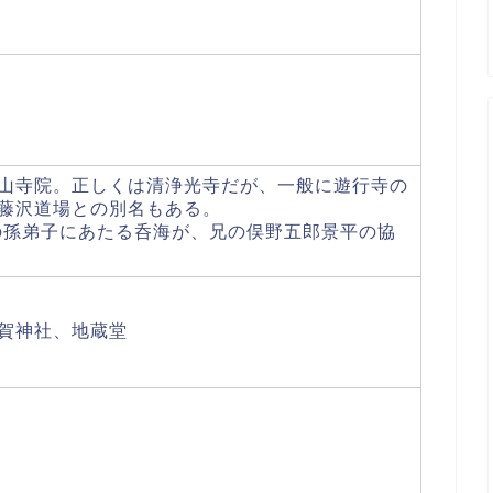
山寺院。正しくは清浄光寺だが、一般に遊行寺の
藤沢道場との別名もある。
遍の孫弟子にあたる呑海が、兄の俣野五郎景平の協
賀神社、地蔵堂