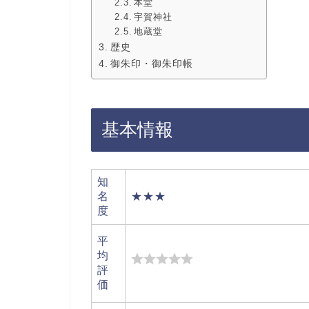
本堂
宇賀神社
地蔵堂
歴史
御朱印・御朱印帳
基本情報
知
名
★★★
度
平
均
評
価