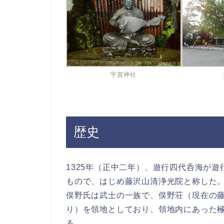
宇賀神社
歴史
1325年（正中二年）、遊行四代呑海が
もので、はじめ藤沢山清浄光院と称した
俣野氏は武士の一族で、俣野荘（現在の
り）を領地としており、領地内にあった
る。