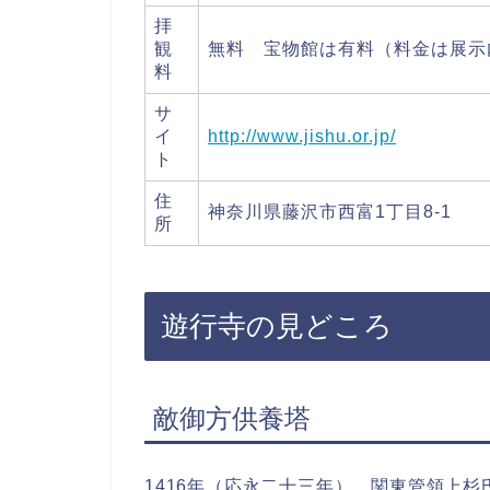
拝
観
無料 宝物館は有料（料金は展示
料
サ
イ
http://www.jishu.or.jp/
ト
住
神奈川県藤沢市西富1丁目8-1
所
遊行寺の見どころ
敵御方供養塔
1416年（応永二十三年）、関東管領上