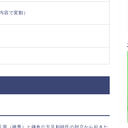
内容で変動）
杉氏憲（禅秀）と鎌倉公方足利持氏の対立から起きた