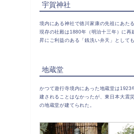
宇賀神社
境内にある神社で徳川家康の先祖にあた
現存の社殿は1880年（明治十三年）に
昇にご利益のある「銭洗い弁天」として
地蔵堂
かつて遊行寺境内にあった地蔵堂は192
建されることはなかったが、東日本大震
の地蔵堂が建てられた。