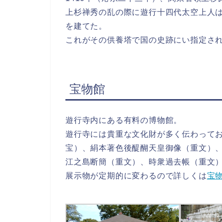
上杉禅秀の乱の際に遊行十四代太空上人
を建てた。
これがその供養塔で国の史跡にい指定さ
宝物館
遊行寺内にある有料の博物館。
遊行寺には貴重な文化財が多く伝わって
宝）、絹本著色後醍醐天皇御像（重文）
江之島断簡（重文）、時衆過去帳（重文
展示物が定期的に変わるので詳しくは
宝