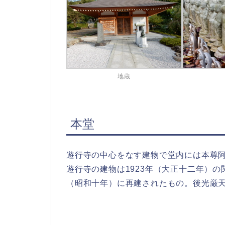
地蔵
本堂
遊行寺の中心をなす建物で堂内には本尊
遊行寺の建物は1923年（大正十二年）の
（昭和十年）に再建されたもの。後光厳