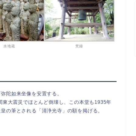
水地蔵
梵鐘
阿弥陀如来坐像を安置する。
関東大震災でほとんど倒壊し、この本堂も1935年
天皇の筆とされる「清浄光寺」の額を掲げる。