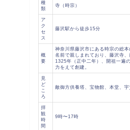
種
寺（時宗）
類
ア
ク
藤沢駅から徒歩15分
セ
ス
神奈川県藤沢市にある時宗の総本
概
名前で親しまれており、藤沢寺、
要
1325年（正中二年）、開祖一
力をえて創建。
見
ど
敵御方供養塔、宝物館、本堂、宇
こ
ろ
拝
観
9時〜17時
時
間