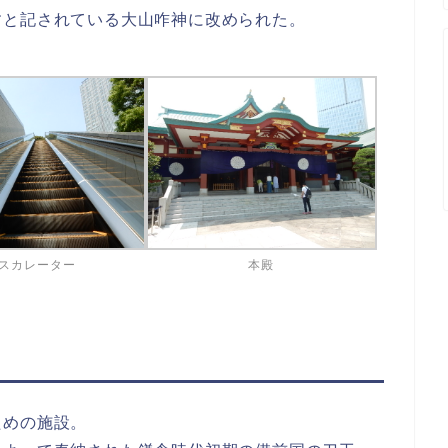
すと記されている大山咋神に改められた。
スカレーター
本殿
ための施設。