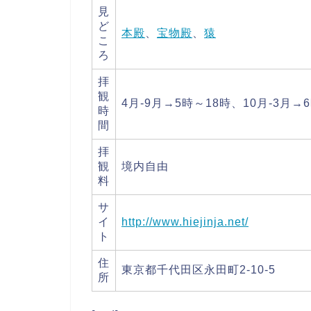
見
ど
本殿
、
宝物殿
、
猿
こ
ろ
拝
観
4月-9月→5時～18時、10月-3月→
時
間
拝
観
境内自由
料
サ
イ
http://www.hiejinja.net/
ト
住
東京都千代田区永田町2-10-5
所