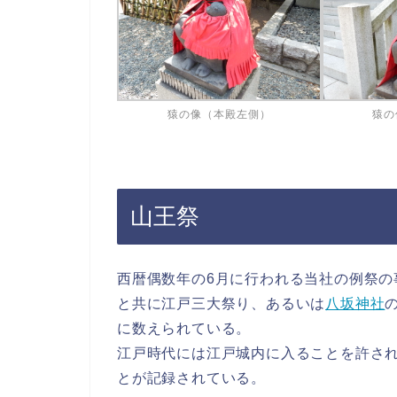
猿の像（本殿左側）
猿の
山王祭
西暦偶数年の6月に行われる当社の例祭の
と共に江戸三大祭り、あるいは
八坂神社
に数えられている。
江戸時代には江戸城内に入ることを許さ
とが記録されている。