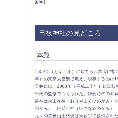
[gad]
日枝神社の見どころ
本殿
1659年（万治二年）に建てられ国宝に指
年）の東京大空襲で燃え、現存するのは1
天井には、2008年（平成二十年）に日
平氏の監修でつくられた、鎌倉時代の武
祭神は大山咋神（おほやまくひのかみ）
のかみ）、伊弉冉神（いざなみのかみ）
元々の祭神山王権現は天台宗で信仰され