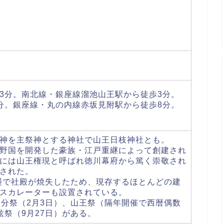
3分。南北線・銀座線溜池山王駅から徒歩3分。
分。銀座線・丸の内線赤坂見附駅から徒歩8分。
神を主祭神とする神社で山王日枝神社とも。
野国を開発した豪族・江戸重継によって創建され
には山王権現と呼ばれ徳川幕府から篤く崇敬され
された。
空襲で社殿が焼失したため、現存するほとんどの建
スカレーターも設置されている。
節分祭（2月3日）、山王祭（隔年開催で西暦偶数
祭（9月27日）がある。