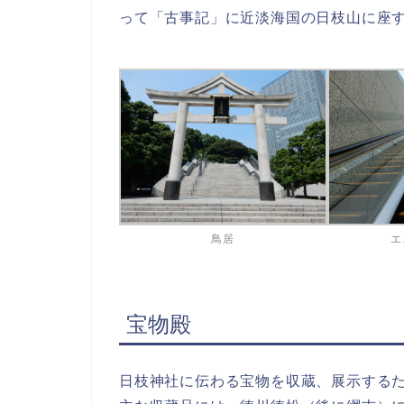
って「古事記」に近淡海国の日枝山に座
鳥居
エ
宝物殿
日枝神社に伝わる宝物を収蔵、展示する