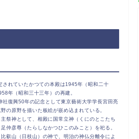
定されていたかつての本殿は1945年（昭和二十
958年（昭和三十三年）の再建。
枝神社復興50年の記念として東京藝術大学学長宮田亮
蔵野の原野を描いた板絵が嵌め込まれている。
を主祭神として、相殿に国常立神（くにのとこたち
、足仲彦尊（たらしなかつひこのみこと）を祀る。
た比叡山（日枝山）の神で、明治の神仏分離令によ