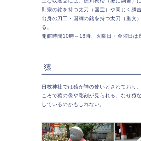
主な収蔵品には、徳川徳松（後に綱吉）
則宗の銘を持つ太刀（国宝）や同じく綱
出身の刀工・国綱の銘を持つ太刀（重文
る。
開館時間10時～16時、火曜日・金曜日
猿
日枝神社では猿が神の使いとされており
ころで猿の像や彫刻が見られる。なぜ猿
しているのかもしれない。