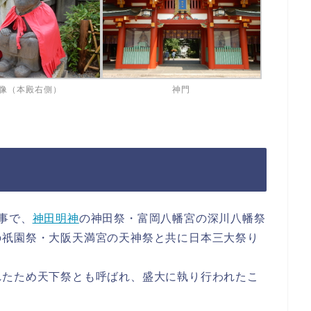
像（本殿右側）
神門
事で、
神田明神
の神田祭・富岡八幡宮の深川八幡祭
の祇園祭・大阪天満宮の天神祭と共に日本三大祭り
れたため天下祭とも呼ばれ、盛大に執り行われたこ