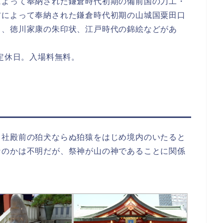
によって奉納された鎌倉時代初期の備前国の刀工・
吉によって奉納された鎌倉時代初期の山城国粟田口
）、徳川家康の朱印状、江戸時代の錦絵などがあ
は定休日。入場料無料。
、社殿前の狛犬ならぬ狛猿をはじめ境内のいたると
なのかは不明だが、祭神が山の神であることに関係