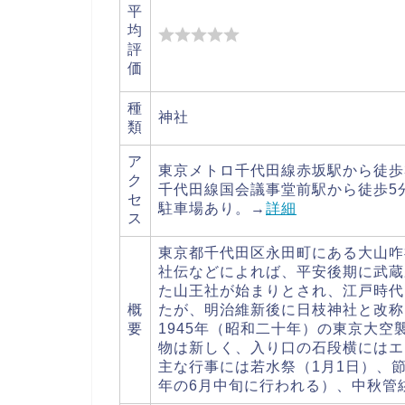
平
均
評
価
種
神社
類
ア
東京メトロ千代田線赤坂駅から徒歩
ク
千代田線国会議事堂前駅から徒歩5
セ
駐車場あり。→
詳細
ス
東京都千代田区永田町にある大山咋
社伝などによれば、平安後期に武蔵
た山王社が始まりとされ、江戸時代
概
たが、明治維新後に日枝神社と改称
要
1945年（昭和二十年）の東京大
物は新しく、入り口の石段横にはエ
主な行事には若水祭（1月1日）、
年の6月中旬に行われる）、中秋管絃