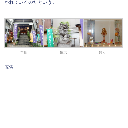
かれているのだという。
本殿
狛犬
鈴守
広告