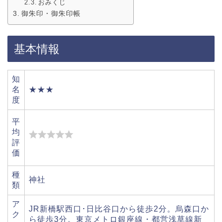
おみくじ
御朱印・御朱印帳
基本情報
知
名
★★★
度
平
均
評
価
種
神社
類
ア
JR新橋駅西口･日比谷口から徒歩2分。烏森口か
ク
ら徒歩3分。東京メトロ銀座線・都営浅草線新