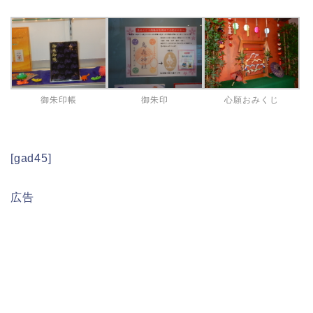
御朱印帳
御朱印
心願おみくじ
[gad45]
広告