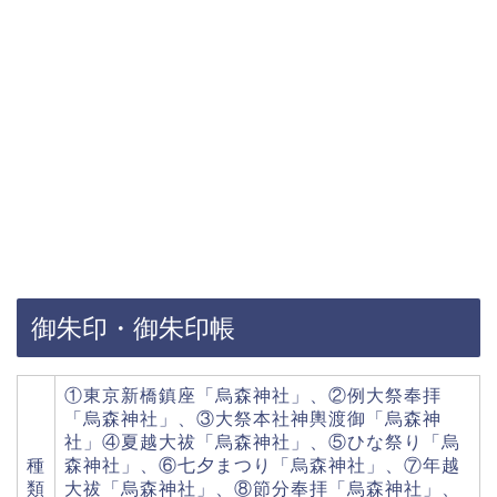
御朱印・御朱印帳
①東京新橋鎮座「烏森神社」、②例大祭奉拝
「烏森神社」、③大祭本社神輿渡御「烏森神
社」④夏越大祓「烏森神社」、⑤ひな祭り「烏
種
森神社」、⑥七夕まつり「烏森神社」、⑦年越
類
大祓「烏森神社」、⑧節分奉拝「烏森神社」、