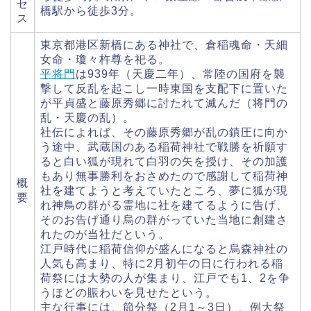
セ
橋駅から徒歩3分。
ス
東京都港区新橋にある神社で、倉稲魂命・天細
女命・瓊々杵尊を祀る。
平将門
は939年（天慶二年）、常陸の国府を襲
撃して反乱を起こし一時東国を支配下に置いた
が平貞盛と藤原秀郷に討たれて滅んだ（将門の
乱・天慶の乱）。
社伝によれば、その藤原秀郷が乱の鎮圧に向か
う途中、武蔵国のある稲荷神社で戦勝を祈願す
ると白い狐が現れて白羽の矢を授け、その加護
もあり無事勝利をおさめたので感謝して稲荷神
概
社を建てようと考えていたところ、夢に狐が現
要
れ神鳥の群がる霊地に社を建てるように告げ、
そのお告げ通り烏の群がっていた当地に創建さ
れたのが当社だという。
江戸時代に稲荷信仰が盛んになると烏森神社の
人気も高まり、特に2月初午の日に行われる稲
荷祭には大勢の人が集まり、江戸でも1、2を争
うほどの賑わいを見せたという。
主な行事には、節分祭（2月1～3日）、例大祭