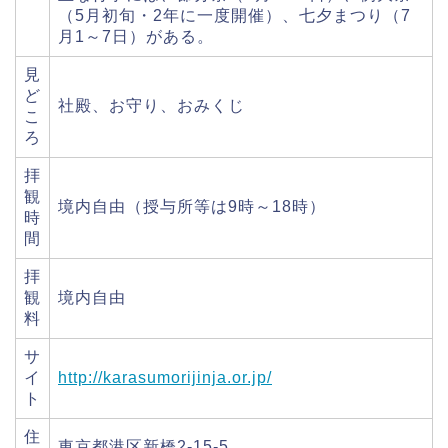
（5月初旬・2年に一度開催）、七夕まつり（7
月1～7日）がある。
見
ど
社殿、お守り、おみくじ
こ
ろ
拝
観
境内自由（授与所等は9時～18時）
時
間
拝
観
境内自由
料
サ
イ
http://karasumorijinja.or.jp/
ト
住
東京都港区新橋2-15-5