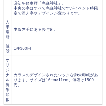
⑨初午祭奉拝「烏森神社」。
中央の字はすべて烏森神社ですがイベント時限
定で添え字やデザインが変わります。
入
手
本殿左手にある授与所。
場
所
値
1件300円
段
オ
リ
ジ
ナ
カラスのデザインされたシックな御朱印帳があ
ル
ります。サイズは16cm×11cm、値段は1500
御
円。
朱
印
帳