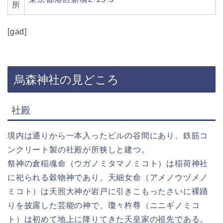
所
[gad]
烏森神社の見どころ
社殿
境内は通りから一本入ったビルの谷間にあり、鉄筋コ
ンクリート製の社殿が所狭しと建つ。
祭神の倉稲魂命（ウガノミタマノミコト）は稲荷神社
に祀られる穀物神であり、天細女命（アメノウヅメノ
ミコト）は天照大神が岩戸に引きこもったさいに裸踊
りを披露した芸能の神で、瓊々杵尊（ニニギノミコ
ト）は初めて地上に降りてきた天皇家の祖先である。