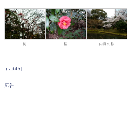
梅
椿
内庭の桜
[gad45]
広告