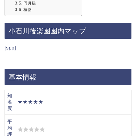
円月橋
植物
小石川後楽園園内マップ
[spp]
基本情報
知
名
★★★★★
度
平
均
評