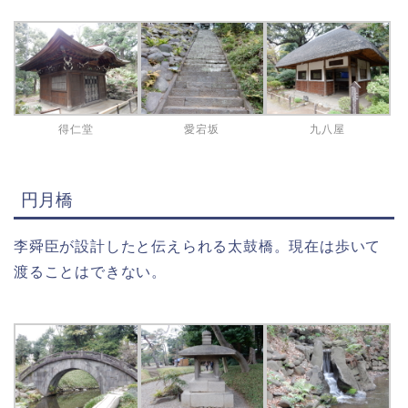
得仁堂
愛宕坂
九八屋
円月橋
李舜臣が設計したと伝えられる太鼓橋。現在は歩いて
渡ることはできない。