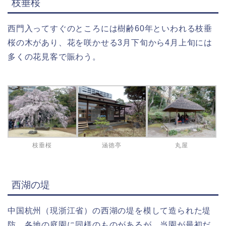
枝垂桜
西門入ってすぐのところには樹齢60年といわれる枝垂
桜の木があり、花を咲かせる3月下旬から4月上旬には
多くの花見客で賑わう。
枝垂桜
涵徳亭
丸屋
西湖の堤
中国杭州（現浙江省）の西湖の堤を模して造られた堤
防。各地の庭園に同様のものがあるが、当園が最初だ