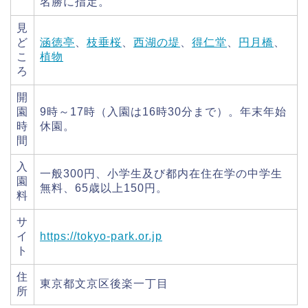
名勝に指定。
見
ど
涵徳亭
、
枝垂桜
、
西湖の堤
、
得仁堂
、
円月橋
、
こ
植物
ろ
開
園
9時～17時（入園は16時30分まで）。年末年始
時
休園。
間
入
一般300円、小学生及び都内在住在学の中学生
園
無料、65歳以上150円。
料
サ
イ
https://tokyo-park.or.jp
ト
住
東京都文京区後楽一丁目
所