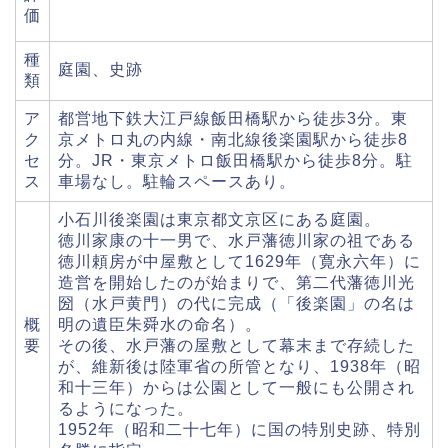
価
種
庭園、史跡
類
ア
都営地下鉄大江戸線飯田橋駅から徒歩3分。東
ク
京メトロ丸の内線・南北線後楽園駅から徒歩8
セ
分。JR・東京メトロ飯田橋駅から徒歩8分。駐
ス
車場なし。駐輪スペースあり。
小石川後楽園は東京都文京区にある庭園。
徳川家康の十一男で、水戸藩徳川家の祖である
徳川頼房が中屋敷として1629年（寛永六年）に
造営を開始したのが始まりで、第二代藩徳川光
圀（水戸黄門）の代に完成（「後楽園」の名は
概
明の遺臣朱舜水の命名）。
要
その後、水戸藩の屋敷として幕末まで存続した
が、維新後は陸軍省の所管となり、1938年（昭
和十三年）からは公園として一般にも公開され
るようになった。
1952年（昭和二十七年）に国の特別史跡、特別