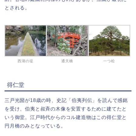
とされる。
西湖の堤
通天橋
一つ松
得仁堂
三戸光圀が18歳の時、史記「伯夷列伝」を読んで感銘
を受け、伯夷と叔斉の木像を安置するために建てたと
いう御堂。江戸時代からのコル建造物はこの得仁堂と
円月橋のみとなっている。