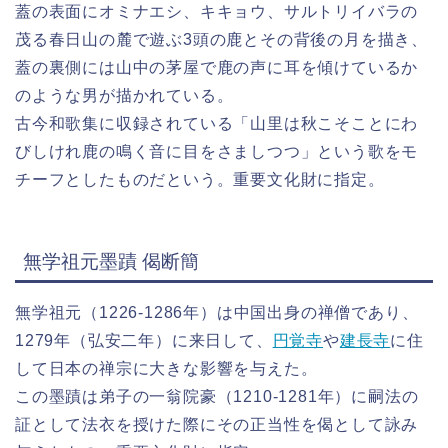
蓋の表面にオミナエシ、キキョウ、サルトリイバラの
茂る春日山の麓で遊ぶ3頭の鹿とその背後の月を描き、
蓋の裏側には山中の茅屋で鹿の声に耳を傾けているか
のような男が描かれている。
古今和歌集に収録されている「山里は秋こそことにわ
びしけれ鹿の鳴く音に目をさましつつ」という歌をモ
チーフとしたものだという。重要文化財に指定。
無学祖元墨蹟 偈断簡
無学祖元（1226-1286年）は中国出身の禅僧であり、
1279年（弘安二年）に来日して、
円覚寺
や
建長寺
に住
して日本の禅宗に大きな影響を与えた。
この墨蹟は弟子の一翁院豪（1210-1281年）に嗣法の
証として法衣を授けた際にその正当性を偈として詠み