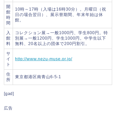
開
10時～17時（入場は16時30分）。月曜日（祝
館
日の場合翌日）、展示替期間、年末年始は休
時
館。
間
入
コレクション展→一般1000円、学生800円。特
館
別展→一般1200円、学生1000円。中学生以下
料
無料、20名以上の団体で200円割引。
サ
イ
http://www.nezu-muse.or.jp/
ト
住
東京都港区南青山6-5-1
所
[gad]
広告