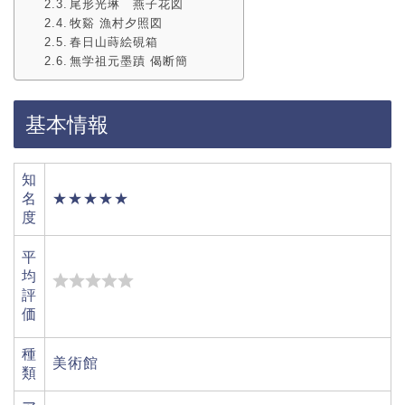
尾形光琳 燕子花図
牧谿 漁村夕照図
春日山蒔絵硯箱
無学祖元墨蹟 偈断簡
基本情報
知
名
★★★★★
度
平
均
評
価
種
美術館
類