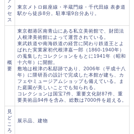
ア
ク
東京メトロ銀座線・半蔵門線・千代田線 表参道
セ
駅から徒歩8分。駐車場9台分あり。
ス
東京都港区南青山にある私立美術館で、財団法
人根津美術館によって運営されている。
東武鉄道や南海鉄道の経営に関わり鉄道王とよ
ばれた実業家初代根津嘉一郎（1860-1940年）
の蒐集したコレクションをもとに1941年（昭和
概
十六年）に開館。
要
敷地は根津の私邸跡であり、2006年（平成十八
年）に隈研吾の設計で完成した本館が建ち、カ
フェやミュージアムショップも備えている。ま
た庭園が美しいことでも知られる。
コレクションは国宝7件、重要文化財87件、重
要美術品94件を含み、総数は7000件を超える。
見
ど
展示品、建物
こ
ろ