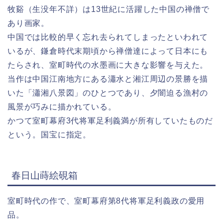
牧谿（生没年不詳）は13世紀に活躍した中国の禅僧で
あり画家。
中国では比較的早く忘れ去られてしまったといわれて
いるが、鎌倉時代末期頃から禅僧達によって日本にも
たらされ、室町時代の水墨画に大きな影響を与えた。
当作は中国江南地方にある瀟水と湘江周辺の景勝を描
いた「瀟湘八景図」のひとつであり、夕闇迫る漁村の
風景が巧みに描かれている。
かつて室町幕府3代将軍足利義満が所有していたものだ
という。国宝に指定。
春日山蒔絵硯箱
室町時代の作で、室町幕府第8代将軍足利義政の愛用
品。