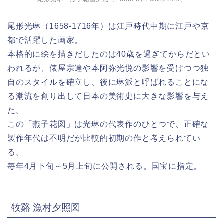
尾形光琳（1658-1716年）は江戸時代中期に江戸や京
都で活躍した画家。
本格的に絵を描きだしたのは40歳を過ぎてからだとい
われるが、俵屋宗達や本阿弥光悦の影響を受けつつ独
自のスタイルを確立し、後に琳派と呼ばれることにな
る潮流を創り出して日本の美術史に大きな影響を与え
た。
この「燕子花図」は光琳の代表作のひとつで、正確な
製作年代は不明だが比較的初期の作と考えられてい
る。
毎年4月下旬～5月上旬に公開される。国宝に指定。
牧谿 漁村夕照図