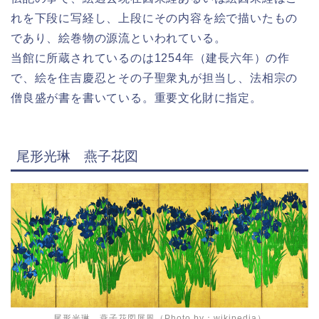
れを下段に写経し、上段にその内容を絵で描いたもの
であり、絵巻物の源流といわれている。
当館に所蔵されているのは1254年（建長六年）の作
で、絵を住吉慶忍とその子聖衆丸が担当し、法相宗の
僧良盛が書を書いている。重要文化財に指定。
尾形光琳 燕子花図
尾形光琳 燕子花図屏風（Photo by：
wikipedia
）