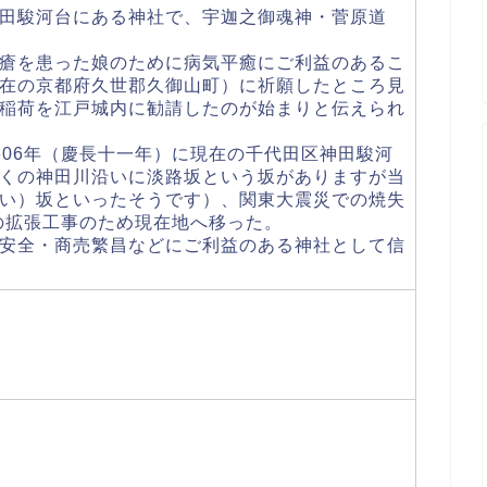
田駿河台にある神社で、宇迦之御魂神・菅原道
瘡を患った娘のために病気平癒にご利益のあるこ
在の京都府久世郡久御山町）に祈願したところ見
稲荷を江戸城内に勧請したのが始まりと伝えられ
606年（慶長十一年）に現在の千代田区神田駿河
くの神田川沿いに淡路坂という坂がありますが当
い）坂といったそうです）、関東大震災での焼失
路の拡張工事のため現在地へ移った。
安全・商売繁昌などにご利益のある神社として信