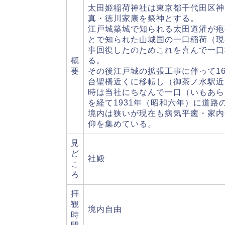
太田姫稲荷神社は東京都千代田区神
真・徳川家康を祭神とする。
江戸城築城で知られる太田道灌が疱
とで知られた山城国の一口稲荷（現
事回復したのためこれを喜んで一口
概
る。
要
その後江戸城の拡張工事に伴って1
台聖橋近くに移転し（御茶ノ水駅近
時は当社にちなんで一口（いもあら
を経て1931年（昭和六年）に道
境内は狭いが現在も病気平癒・家内
仰を集めている。
見
ど
社殿
こ
ろ
拝
観
境内自由
時