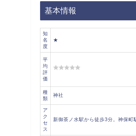
基本情報
知
名
★
度
平
均
評
価
種
神社
類
ア
ク
新御茶ノ水駅から徒歩3分。神保町
セ
ス