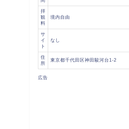
間
拝
観
境内自由
料
サ
イ
なし
ト
住
東京都千代田区神田駿河台1-2
所
広告