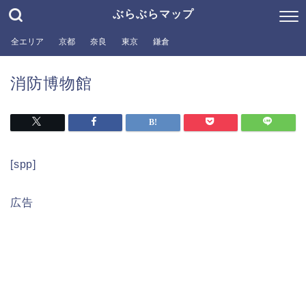
ぶらぶらマップ
全エリア
京都
奈良
東京
鎌倉
消防博物館
[spp]
広告