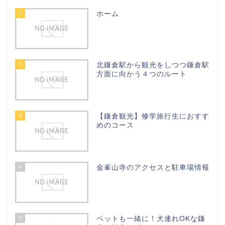
1
ホーム
2
北鎌倉駅から観光をしつつ鎌倉駅
方面に向かう４つのルート
3
【鎌倉観光】修学旅行生におすす
めのコース
4
金峯山寺のアクセスと駐車場情報
5
ペットも一緒に！犬連れOKな鎌