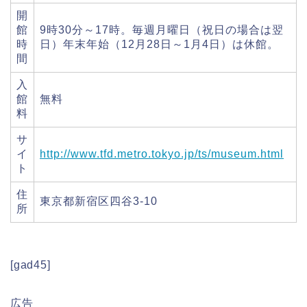
開
館
9時30分～17時。毎週月曜日（祝日の場合は翌
時
日）年末年始（12月28日～1月4日）は休館。
間
入
館
無料
料
サ
イ
http://www.tfd.metro.tokyo.jp/ts/museum.html
ト
住
東京都新宿区四谷3-10
所
[gad45]
広告