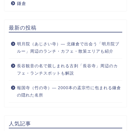
鎌倉
最新の投稿
明月院（あじさい寺）― 北鎌倉で出会う「明月院ブ
ルー」周辺のランチ・カフェ・散策エリアも紹介
長谷観音の名で親しまれる古刹「長谷寺」周辺のカ
フェ・ランチスポットも解説
報国寺（竹の寺）― 2000本の孟宗竹に包まれる鎌倉
の隠れた名所
人気記事