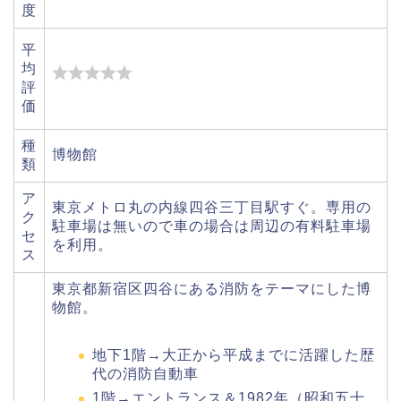
度
平
均
評
価
種
博物館
類
ア
東京メトロ丸の内線四谷三丁目駅すぐ。専用の
ク
駐車場は無いので車の場合は周辺の有料駐車場
セ
を利用。
ス
東京都新宿区四谷にある消防をテーマにした博
物館。
地下1階→大正から平成までに活躍した歴
代の消防自動車
1階→エントランス＆1982年（昭和五十