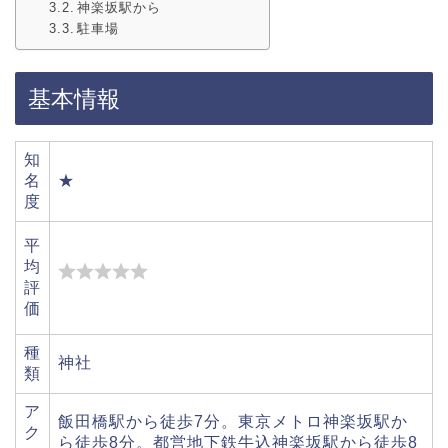
神楽坂駅から
駐車場
基本情報
知
名
★
度
平
均
評
価
種
神社
類
ア
飯田橋駅から徒歩7分。東京メトロ神楽坂駅か
ク
ら徒歩8分。都営地下鉄牛込神楽坂駅から徒歩8