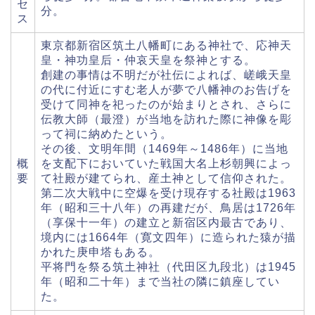
セ
分。
ス
東京都新宿区筑土八幡町にある神社で、応神天
皇・神功皇后・仲哀天皇を祭神とする。
創建の事情は不明だが社伝によれば、嵯峨天皇
の代に付近にすむ老人が夢で八幡神のお告げを
受けて同神を祀ったのが始まりとされ、さらに
伝教大師（最澄）が当地を訪れた際に神像を彫
って祠に納めたという。
その後、文明年間（1469年～1486年）に当地
概
を支配下においていた戦国大名上杉朝興によっ
要
て社殿が建てられ、産土神として信仰された。
第二次大戦中に空爆を受け現存する社殿は1963
年（昭和三十八年）の再建だが、鳥居は1726年
（享保十一年）の建立と新宿区内最古であり、
境内には1664年（寛文四年）に造られた猿が描
かれた庚申塔もある。
平将門を祭る筑土神社（代田区九段北）は1945
年（昭和二十年）まで当社の隣に鎮座してい
た。