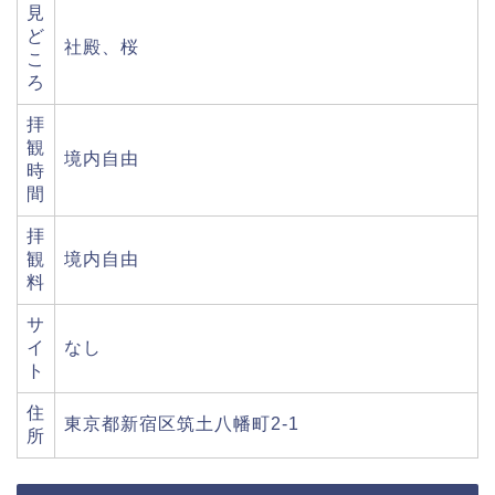
見
ど
社殿、桜
こ
ろ
拝
観
境内自由
時
間
拝
観
境内自由
料
サ
イ
なし
ト
住
東京都新宿区筑土八幡町2-1
所