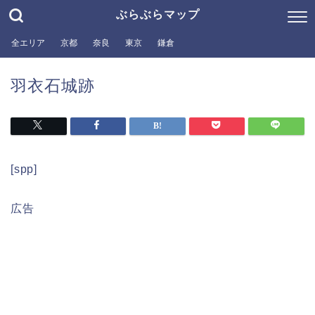
ぶらぶらマップ
全エリア
京都
奈良
東京
鎌倉
羽衣石城跡
[spp]
広告