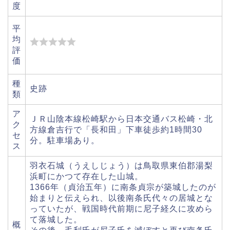
度
平
均
評
価
種
史跡
類
ア
ＪＲ山陰本線松崎駅から日本交通バス松崎・北
ク
方線倉吉行で「長和田」下車徒歩約1時間30
セ
分。駐車場あり。
ス
羽衣石城（うえしじょう）は鳥取県東伯郡湯梨
浜町にかつて存在した山城。
1366年（貞治五年）に南条貞宗が築城したのが
始まりと伝えられ、以後南条氏代々の居城とな
っていたが、戦国時代前期に尼子経久に攻めら
て落城した。
概