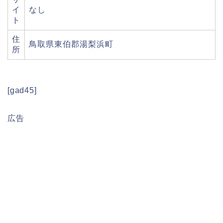
イ
なし
ト
住
鳥取県東伯郡湯梨浜町
所
[gad45]
広告