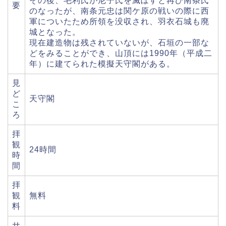
その後、毛利氏が尼子氏を滅ぼすと再び南条氏
要
のなったが、南条元忠は関ケ原の戦いの際に西
軍についたため所領を没収され、羽衣石城も廃
城となった。
現在建造物は残されていないが、石垣の一部な
どをみることができ、山頂には1990年（平成二
年）に建てられた模擬天守閣がある。
見
ど
天守閣
こ
ろ
拝
観
24時間
時
間
拝
観
無料
料
サ