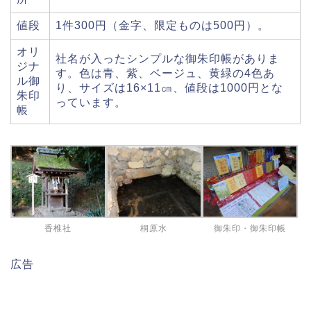
値段
1件300円（金字、限定ものは500円）。
オリ
社名が入ったシンプルな御朱印帳がありま
ジナ
す。色は青、紫、ベージュ、黄緑の4色あ
ル御
り、サイズは16×11㎝、値段は1000円とな
朱印
っています。
帳
香椎社
桐原水
御朱印・御朱印帳
広告