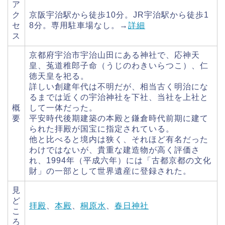
ア
ク
京阪宇治駅から徒歩10分。JR宇治駅から徒歩1
セ
8分。専用駐車場なし。→
詳細
ス
京都府宇治市宇治山田にある神社で、応神天
皇、菟道稚郎子命（うじのわきいらつこ）、仁
徳天皇を祀る。
詳しい創建年代は不明だが、相当古く明治にな
るまでは近くの宇治神社を下社、当社を上社と
概
して一体だった。
要
平安時代後期建築の本殿と鎌倉時代前期に建て
られた拝殿が国宝に指定されている。
他と比べると境内は狭く、それほど有名だった
わけではないが、貴重な建造物が高く評価さ
れ、1994年（平成六年）には「古都京都の文化
財」の一部として世界遺産に登録された。
見
ど
拝殿
、
本殿
、
桐原水
、
春日神社
こ
ろ