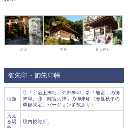
鳥居
本殿
春日神社
御朱印・御朱印帳
①「宇治上神社」の御朱印、②「離宮」の御
種類
朱印、③「離宮大神」の御朱印（春夏秋冬の
季節限定。バージョン多数あり）
貰え
る場
境内授与所。
所