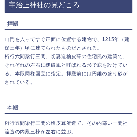
宇治上神社の見どころ
拝殿
山門を入ってすぐ正面に位置する建物で、1215年（建
保三年）頃に建てられたものだとされる。
桁行六間梁行三間、切妻造檜皮葺の住宅風の建築で、
それぞれの左右に縋破風と呼ばれる形で庇を設けてい
る。本殿同様国宝に指定。拝殿前には円錐の盛り砂が
されている。
本殿
桁行五間梁行三間の檜皮葺流造で、その内部い一間社
流造の内殿三棟が左右に並ぶ。