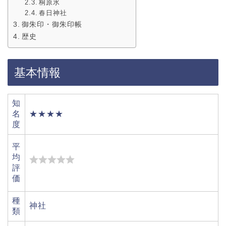
桐原水
春日神社
御朱印・御朱印帳
歴史
基本情報
知
名
★★★★
度
平
均
評
価
種
神社
類