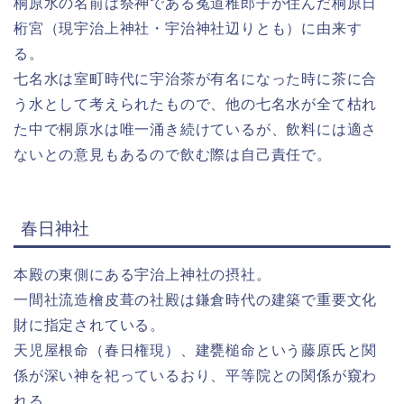
桐原水の名前は祭神である菟道稚郎子が住んだ桐原日
桁宮（現宇治上神社・宇治神社辺りとも）に由来す
る。
七名水は室町時代に宇治茶が有名になった時に茶に合
う水として考えられたもので、他の七名水が全て枯れ
た中で桐原水は唯一涌き続けているが、飲料には適さ
ないとの意見もあるので飲む際は自己責任で。
春日神社
本殿の東側にある宇治上神社の摂社。
一間社流造檜皮葺の社殿は鎌倉時代の建築で重要文化
財に指定されている。
天児屋根命（春日権現）、建甕槌命という藤原氏と関
係が深い神を祀っているおり、平等院との関係が窺わ
れる。