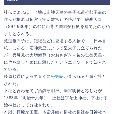
社伝によれば、当地は応神天皇の皇子菟道稚郎子命の
住んだ桐原日桁宮（宇治離宮）の跡地で、醍醐天皇
（897-930年）の代に山背の国司が社殿を建てたのが始
まりとされる。
菟道稚郎子は、記紀などに登場する人物で、「日本書
紀」にある、応神天皇によって皇太子に立てられた
が、異母兄の大鷦鷯尊（おおさざき＝後の仁徳天皇）
に位を譲るために自殺したというエピソードで知られ
ている。
藤原頼通によって近くに
平等院
が造られると鎮守社と
された。
下社と合わせて宇治鎮守明神、離宮明神と称したが、
1883年（明治十六年）、上社は宇治上神社、下社は宇
治神社として分社された。
本殿、拝殿が国宝、本殿扉絵と摂社の摂社春日神社本