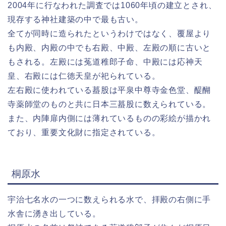
2004年に行なわれた調査では1060年頃の建立とされ、
現存する神社建築の中で最も古い。
全てが同時に造られたというわけではなく、覆屋より
も内殿、内殿の中でも右殿、中殿、左殿の順に古いと
もされる。左殿には菟道稚郎子命、中殿には応神天
皇、右殿には仁徳天皇が祀られている。
左右殿に使われている蟇股は平泉中尊寺金色堂、醍醐
寺薬師堂のものと共に日本三蟇股に数えられている。
また、内陣扉内側には薄れているものの彩絵が描かれ
ており、重要文化財に指定されている。
桐原水
宇治七名水の一つに数えられる水で、拝殿の右側に手
水舎に湧き出している。