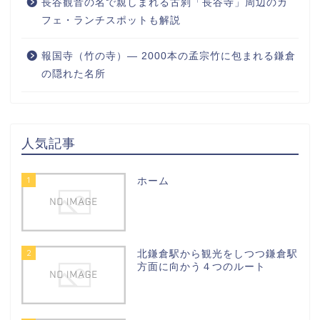
長谷観音の名で親しまれる古刹「長谷寺」周辺のカ
フェ・ランチスポットも解説
報国寺（竹の寺）― 2000本の孟宗竹に包まれる鎌倉
の隠れた名所
人気記事
1
ホーム
2
北鎌倉駅から観光をしつつ鎌倉駅
方面に向かう４つのルート