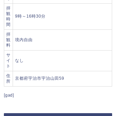
拝
観
9時～16時30分
時
間
拝
観
境内自由
料
サ
イ
なし
ト
住
京都府宇治市宇治山田59
所
[gad]