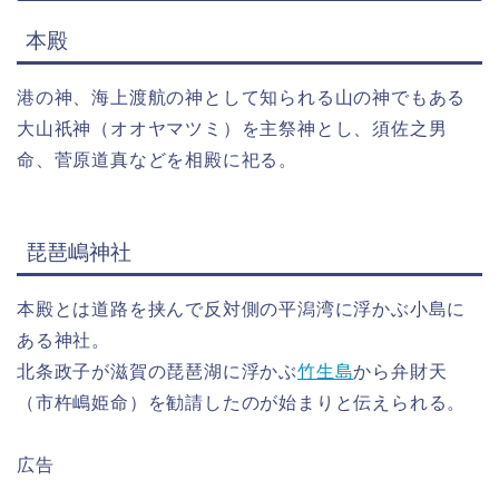
本殿
港の神、海上渡航の神として知られる山の神でもある
大山祇神（オオヤマツミ）を主祭神とし、須佐之男
命、菅原道真などを相殿に祀る。
琵琶嶋神社
本殿とは道路を挟んで反対側の平潟湾に浮かぶ小島に
ある神社。
北条政子が滋賀の琵琶湖に浮かぶ
竹生島
から弁財天
（市杵嶋姫命）を勧請したのが始まりと伝えられる。
広告