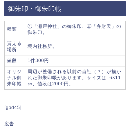
御朱印・御朱印帳
①「瀬戸神社」の御朱印、②「弁財天」の
種類
御朱印。
貰える
境内社務所。
場所
値段
1件300円
オリジ
周辺が整備される以前の当社（？）が描か
ナル御
れた御朱印帳があります。サイズは16×11
朱印帳
㎝、値段は2000円。
[gad45]
広告