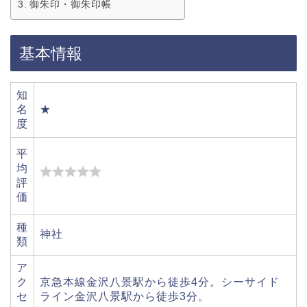
御朱印・御朱印帳
基本情報
知
名
★
度
平
均
評
価
種
神社
類
ア
ク
京急本線金沢八景駅から徒歩4分。シーサイド
セ
ライン金沢八景駅から徒歩3分。