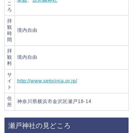
本殿
、
琵琶嶋神社
こ
ろ
拝
観
境内自由
時
間
拝
観
境内自由
料
サ
イ
http://www.setojinja.or.jp/
ト
住
神奈川県横浜市金沢区瀬戸18-14
所
瀬戸神社の見どころ