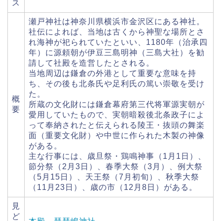
ス
瀬戸神社は神奈川県横浜市金沢区にある神社。
社伝によれば、当地は古くから神聖な場所とさ
れ海神が祀られていたといい、1180年（治承四
年）に源頼朝が伊豆三島明神（三島大社）を勧
請して社殿を造営したとされる。
当地周辺は鎌倉の外港として重要な意味を持
ち、その後も北条氏や足利氏の篤い崇敬を受け
た。
概
所蔵の文化財には鎌倉幕府第三代将軍源実朝が
要
愛用していたもので、実朝暗殺後北条政子によ
って奉納されたと伝えられる陵王・抜頭の舞楽
面（重要文化財）や中世に作られた木製の神像
がある。
主な行事には、歳旦祭・鶏鳴神事（1月1日）、
節分祭（2月3日）、春季大祭（3月）、例大祭
（5月15日）、天王祭（7月初旬）、秋季大祭
（11月23日）、歳の市（12月8日）がある。
見
ど