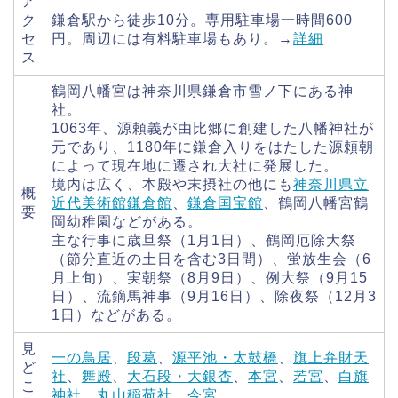
ア
ク
鎌倉駅から徒歩10分。専用駐車場一時間600
セ
円。周辺には有料駐車場もあり。→
詳細
ス
鶴岡八幡宮は神奈川県鎌倉市雪ノ下にある神
社。
1063年、源頼義が由比郷に創建した八幡神社が
元であり、1180年に鎌倉入りをはたした源頼朝
によって現在地に遷され大社に発展した。
境内は広く、本殿や末摂社の他にも
神奈川県立
概
近代美術館鎌倉館
、
鎌倉国宝館
、鶴岡八幡宮鶴
要
岡幼稚園などがある。
主な行事に歳旦祭（1月1日）、鶴岡厄除大祭
（節分直近の土日を含む3日間）、蛍放生会（6
月上旬）、実朝祭（8月9日）、例大祭（9月15
日）、流鏑馬神事（9月16日）、除夜祭（12月3
1日）などがある。
見
一の鳥居
、
段葛
、
源平池・太鼓橋
、
旗上弁財天
ど
社
、
舞殿
、
大石段・大銀杏
、
本宮
、
若宮
、
白旗
こ
神社
、
丸山稲荷社
、
今宮