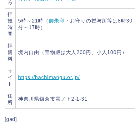
ろ
拝
観
5時～21時（
御朱印
・お守りの授与所等は8時30
時
分～17時）
間
拝
観
境内自由（宝物殿は大人200円、小人100円）
料
サ
イ
https://hachimangu.or.jp/
ト
住
神奈川県鎌倉市雪ノ下2-1-31
所
[gad]