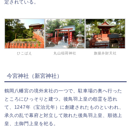
定されている。
ひこばえ
丸山稲荷神社
旗揚弁財天社
今宮神社（新宮神社）
鶴岡八幡宮の境外末社の一つで、駐車場の奥へ行った
ところにひっそりと建つ。後鳥羽上皇の怨霊を恐れ
て、1247年（宝治元年）に創建されたものといわれ、
承久の乱で幕府と対立して敗れた後鳥羽上皇、順徳上
皇、土御門上皇を祀る。