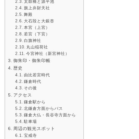
太鼓橋と源平池
旗上弁財天社
舞殿
大石段と大銀杏
本宮（上宮）
若宮（下宮）
白旗神社
丸山稲荷社
今宮神社（新宮神社）
御朱印・御朱印帳
歴史
由比若宮時代
鎌倉時代
その後
アクセス
鎌倉駅から
北鎌倉方面からバス
鎌倉大仏・長谷寺方面から
駐車場
周辺の観光スポット
宝戒寺