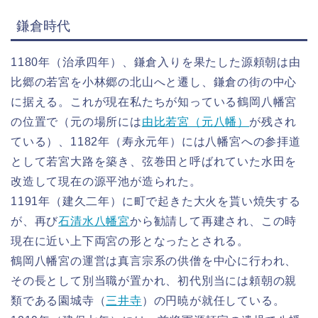
鎌倉時代
1180年（治承四年）、鎌倉入りを果たした源頼朝は由
比郷の若宮を小林郷の北山へと遷し、鎌倉の街の中心
に据える。これが現在私たちが知っている鶴岡八幡宮
の位置で（元の場所には
由比若宮（元八幡）
が残され
ている）、1182年（寿永元年）には八幡宮への参拝道
として若宮大路を築き、弦巻田と呼ばれていた水田を
改造して現在の源平池が造られた。
1191年（建久二年）に町で起きた大火を貰い焼失する
が、再び
石清水八幡宮
から勧請して再建され、この時
現在に近い上下両宮の形となったとされる。
鶴岡八幡宮の運営は真言宗系の供僧を中心に行われ、
その長として別当職が置かれ、初代別当には頼朝の親
類である園城寺（
三井寺
）の円暁が就任している。