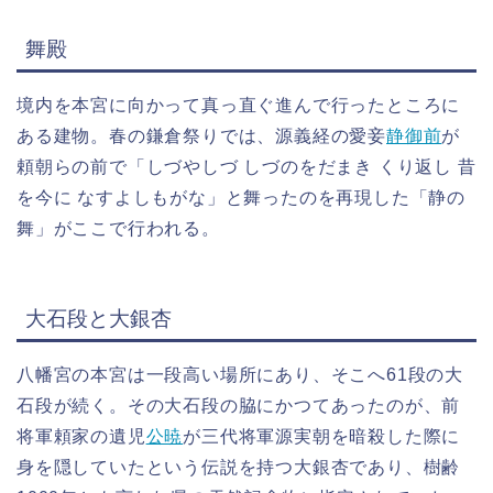
舞殿
境内を本宮に向かって真っ直ぐ進んで行ったところに
ある建物。春の鎌倉祭りでは、源義経の愛妾
静御前
が
頼朝らの前で「しづやしづ しづのをだまき くり返し 昔
を今に なすよしもがな」と舞ったのを再現した「静の
舞」がここで行われる。
大石段と大銀杏
八幡宮の本宮は一段高い場所にあり、そこへ61段の大
石段が続く。その大石段の脇にかつてあったのが、前
将軍頼家の遺児
公暁
が三代将軍源実朝を暗殺した際に
身を隠していたという伝説を持つ大銀杏であり、樹齢