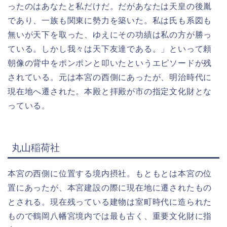
ったのはあなたと私だけだ。だがあなたは天皇の後胤
であり、一族も関東に勢力を築いた。私は氏も系図も
無いが天下を取った、ゆえにその功績は私の方が勝っ
ている。しかし我々は天下友達である。」といって頼
朝像の背中をポンポンと叩いたというエピソードが残
されている。元は本宮の西側にあったが、明治時代に
現在地へ遷された。本殿と拝殿が市の指定文化財とな
っている。
丸山稲荷社
本宮の西側に位置する境内摂社。もともとは本宮の位
置にあったが、本宮建設の際に現在地に遷されたもの
とされる。現在残っている建物は室町時代に造られた
もので鶴岡八幡宮境内では最も古く、重要文化財に指