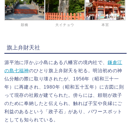
鼓橋
大イチョウ
本宮
旗上弁財天社
源平池に浮かぶ小島にある八幡宮の境内社で、
鎌倉江
の島七福神
のひとり旗上弁財天を祀る。明治初めの神
仏分離の際に取り壊されたが、1956年（昭和三十一
年）に再建され、1980年（昭和五十五年）に古図に則
って現存の社殿が建てられた。傍らには、頼朝が政子
のために奉納したと伝えられ、触れば子宝や良縁にご
利益のあるという「政子石」があり、パワースポット
としても知られている。