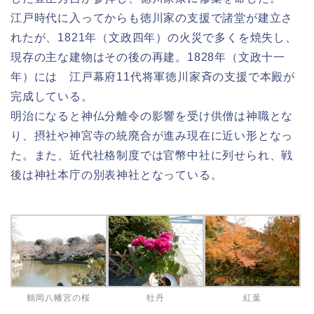
江戸時代に入ってからも徳川家の支援で諸堂が建立さ
れたが、1821年（文政四年）の火災で多くを焼失し、
現存の主な建物はその後の再建。1828年（文政十一
年）には 江戸幕府11代将軍徳川家斉の支援で本殿が
完成している。
明治になると神仏分離令の影響を受け供僧は神職とな
り、摂社や神宮寺の統廃合が進み現在に近い形となっ
た。また、近代社格制度では官幣中社に列せられ、戦
後は神社本庁の別表神社となっている。
鶴岡八幡宮の桜
牡丹
紅葉