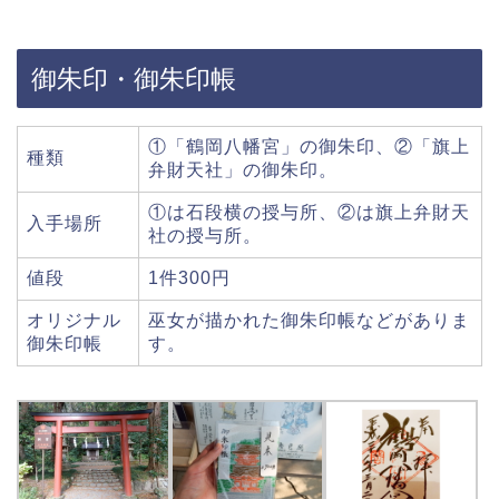
御朱印・御朱印帳
①「鶴岡八幡宮」の御朱印、②「旗上
種類
弁財天社」の御朱印。
①は石段横の授与所、②は旗上弁財天
入手場所
社の授与所。
値段
1件300円
オリジナル
巫女が描かれた御朱印帳などがありま
御朱印帳
す。