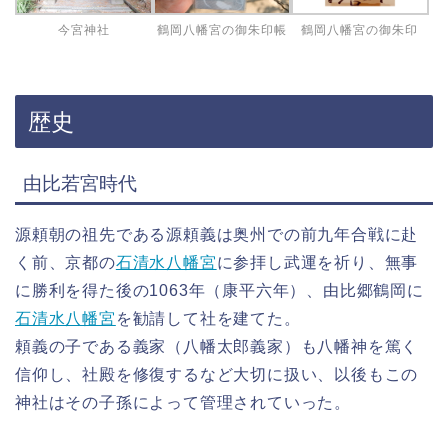
今宮神社
鶴岡八幡宮の御朱印帳
鶴岡八幡宮の御朱印
歴史
由比若宮時代
源頼朝の祖先である源頼義は奥州での前九年合戦に赴
く前、京都の
石清水八幡宮
に参拝し武運を祈り、無事
に勝利を得た後の1063年（康平六年）、由比郷鶴岡に
石清水八幡宮
を勧請して社を建てた。
頼義の子である義家（八幡太郎義家）も八幡神を篤く
信仰し、社殿を修復するなど大切に扱い、以後もこの
神社はその子孫によって管理されていった。