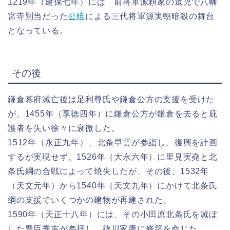
1219年（建保七年）には 前将軍源頼家の遺児で八幡
宮寺別当だった
公暁
による三代将軍源実朝暗殺の舞台
となっている。
その後
鎌倉幕府滅亡後は足利尊氏や鎌倉公方の支援を受けた
が、1455年（享徳四年）に鎌倉公方が鎌倉を去ると庇
護者を失い徐々に衰微した。
1512年（永正九年）、北条早雲が参詣し、復興を計画
するが実現せず、1526年（大永六年）に里見実堯と北
条氏綱の合戦によって焼失したが、その後、1532年
（天文元年）から1540年（天文九年）にかけて北条氏
綱の支援でいくつかの建物が再建された。
1590年（天正十八年）には、その小田原北条氏を滅ぼ
した豊臣秀吉が参拝し、徳川家康に修築を命じた。