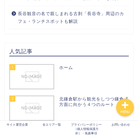
長谷観音の名で親しまれる古刹「長谷寺」周辺のカ
フェ・ランチスポットも解説
全エリア
京都
人気記事
奈良
1
ホーム
東京
2
北鎌倉駅から観光をしつつ鎌倉駅
方面に向かう４つのルート
MENU
サイト運営企業
全エリア一覧
プライバシーポリシー
お問い合わせ
（個人情報保護方
3
【鎌倉観光】修学旅行生におすす
針）・免責事項
めのコース