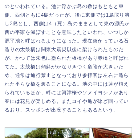
のといわれている。池に浮かぶ島の数はもともと東
側、西側ともに4島だったが、後に東側では1島取り潰
し3島とし、西側は4（死）島のままとして東の源氏か
西の平家を滅ぼすことを意味したといわれ、いつしか
源平池と呼ばれるようになった。現在架かっている石
造りの太鼓橋は関東大震災以後に架けられたものだ
が、かつては朱色に塗られた板橋があり赤橋と呼ばれ
てた。太鼓橋は傾斜がかなりきつく危険が大きいた
め、通常は通行禁止となっており参拝客は左右に造ら
れた平らな橋を渡ることになる。池の中には蓮が植え
られているほか、畔には河津桜やソメイヨシノがあり
春には花見が楽しめる。またコイや亀が泳ぎ回ってい
るおり、スッポンが出没することもあるという。