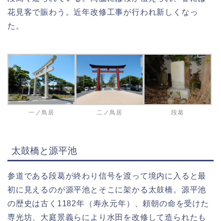
花見客で賑わう。近年改修工事が行われ新しくなっ
た。
一ノ鳥居
二ノ鳥居
段葛
太鼓橋と源平池
参道である段葛が終わり信号を渡って境内に入ると最
初に見えるのが源平池とそこに架かる太鼓橋。源平池
の歴史は古く1182年（寿永元年）、頼朝の命を受けた
専光坊、大庭景義らにより水田を改修して造られたも