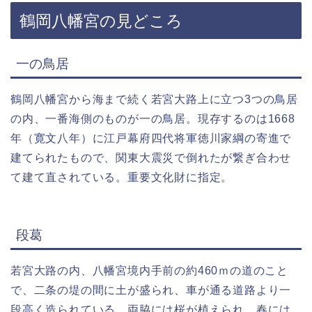
鶴岡八幡宮の見どころ
一の鳥居
鶴岡八幡宮から海まで続く若宮大路上に立つ3つの鳥居
の内、一番海側のものが一の鳥居。現存するのは1668
年（寛文八年）に江戸幕府四代将軍徳川家綱の寄進で
建てられたもので、関東大震災で倒れたが繋ぎ合わせ
て建て直されている。重要文化財に指定。
段葛
若宮大路の内、八幡宮境内手前の約460ｍの道のこと
で、二条の堤の間に土が盛られ、車が通る道路より一
段高く造られている。両脇には桜が植えられ、春には