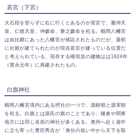
若宮（下宮）
大石段を登らずに右に行くとあるのが若宮で、履仲天
皇、仁徳天皇、仲媛命、磐之媛命を祀る。鶴岡八幡宮
は由比郷にあった八幡宮が移設されたものだが、最初
に社殿が建てられたのが現在若宮が建っている位置だ
と考えられている。現存する権現造の建物はは1624年
（寛永元年）に再建されたもの。
白旗神社
鶴岡八幡宮境内にある摂社の一つで、源頼朝と源実朝
を祀る。白旗とは源氏の旗のことであり、鎌倉や関東
地方には同じ名前の神社が多くある。奥州へ赴く途中
に立ち寄った豊臣秀吉が「身分の低い中から天下を取