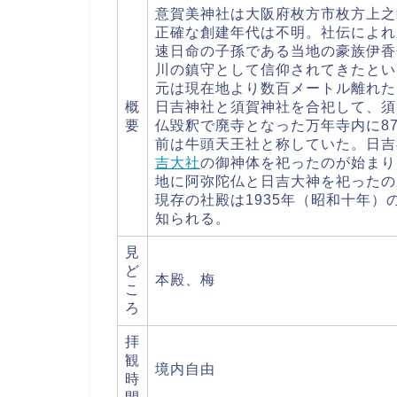
意賀美神社は大阪府枚方市枚方上之
正確な創建年代は不明。社伝によれば
速日命の子孫である当地の豪族伊香
川の鎮守として信仰されてきたとい
元は現在地より数百メートル離れた
概
日吉神社と須賀神社を合祀して、須
要
仏毀釈で廃寺となった万年寺内に8
前は牛頭天王社と称していた。日吉
吉大社
の御神体を祀ったのが始まり
地に阿弥陀仏と日吉大神を祀ったの
現存の社殿は1935年（昭和十年
知られる。
見
ど
本殿、梅
こ
ろ
拝
観
境内自由
時