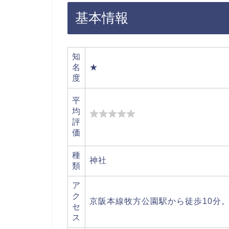
基本情報
知
名
★
度
平
均
評
価
種
神社
類
ア
ク
京阪本線牧方公園駅から徒歩10分
セ
ス