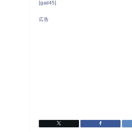
[gad45]
広告