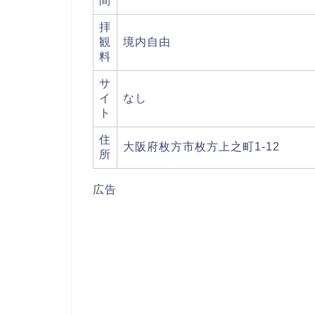
間
拝
観
境内自由
料
サ
イ
なし
ト
住
大阪府枚方市枚方上之町1-12
所
広告