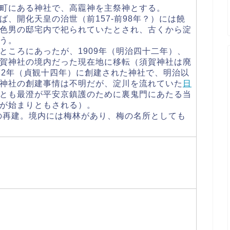
町にある神社で、高龗神を主祭神とする。
、開化天皇の治世（前157-前98年？）には饒
色男の邸宅内で祀られていたとされ、古くから淀
う。
ところにあったが、1909年（明治四十二年）、
賀神社の境内だった現在地に移転（須賀神社は廃
72年（貞観十四年）に創建された神社で、明治以
神社の創建事情は不明だが、淀川を流れていた
日
とも最澄が平安京鎮護のために裏鬼門にあたる当
が始まりともされる）。
）の再建。境内には梅林があり、梅の名所としても