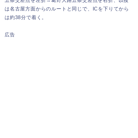
五条交差点を左折→葛野大路五条交差点を右折、以後
は名古屋方面からのルートと同じで、ICを下りてから
は約38分で着く。
広告