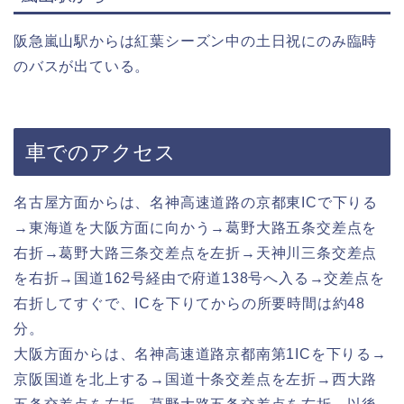
阪急嵐山駅からは紅葉シーズン中の土日祝にのみ臨時
のバスが出ている。
車でのアクセス
名古屋方面からは、名神高速道路の京都東ICで下りる
→東海道を大阪方面に向かう→葛野大路五条交差点を
右折→葛野大路三条交差点を左折→天神川三条交差点
を右折→国道162号経由で府道138号へ入る→交差点を
右折してすぐで、ICを下りてからの所要時間は約48
分。
大阪方面からは、名神高速道路京都南第1ICを下りる→
京阪国道を北上する→国道十条交差点を左折→西大路