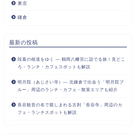
東京
鎌倉
最新の投稿
段葛の桜道をゆく ― 鶴岡八幡宮に詣でる旅！見どこ
ろ・ランチ・カフェスポットも解説
明月院（あじさい寺）― 北鎌倉で出会う「明月院ブ
ルー」周辺のランチ・カフェ・散策エリアも紹介
長谷観音の名で親しまれる古刹「長谷寺」周辺のカ
フェ・ランチスポットも解説