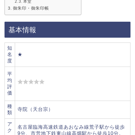
本堂
御朱印・御朱印帳
基本情報
知
名
★
度
平
均
評
価
種
寺院（天台宗）
類
ア
名古屋臨海高速鉄道あおなみ線荒子駅から徒歩
ク
9分、市営地下鉄東山線高畑駅から徒歩10分。