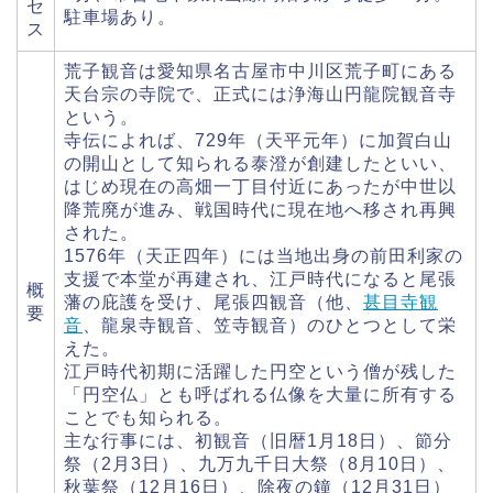
セ
駐車場あり。
ス
荒子観音は愛知県名古屋市中川区荒子町にある
天台宗の寺院で、正式には浄海山円龍院観音寺
という。
寺伝によれば、729年（天平元年）に加賀白山
の開山として知られる泰澄が創建したといい、
はじめ現在の高畑一丁目付近にあったが中世以
降荒廃が進み、戦国時代に現在地へ移され再興
された。
1576年（天正四年）には当地出身の前田利家の
支援で本堂が再建され、江戸時代になると尾張
概
藩の庇護を受け、尾張四観音（他、
甚目寺観
要
音
、龍泉寺観音、笠寺観音）のひとつとして栄
えた。
江戸時代初期に活躍した円空という僧が残した
「円空仏」とも呼ばれる仏像を大量に所有する
ことでも知られる。
主な行事には、初観音（旧暦1月18日）、節分
祭（2月3日）、九万九千日大祭（8月10日）、
秋葉祭（12月16日）、除夜の鐘（12月31日）