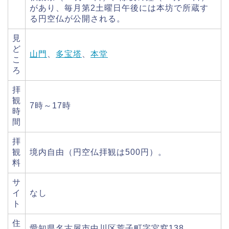
があり、毎月第2土曜日午後には本坊で所蔵す
る円空仏が公開される。
見
ど
山門
、
多宝塔
、
本堂
こ
ろ
拝
観
7時～17時
時
間
拝
観
境内自由（円空仏拝観は500円）。
料
サ
イ
なし
ト
住
愛知県名古屋市中川区荒子町字宮窓138