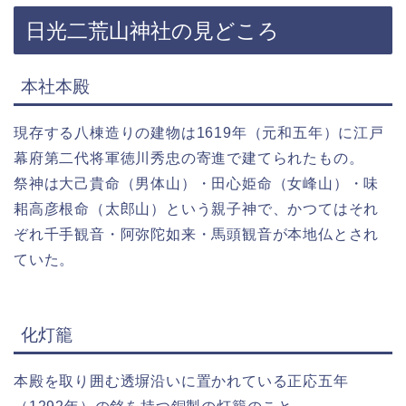
日光二荒山神社の見どころ
本社本殿
現存する八棟造りの建物は1619年（元和五年）に江戸
幕府第二代将軍徳川秀忠の寄進で建てられたもの。
祭神は大己貴命（男体山）・田心姫命（女峰山）・味
耜高彦根命（太郎山）という親子神で、かつてはそれ
ぞれ千手観音・阿弥陀如来・馬頭観音が本地仏とされ
ていた。
化灯籠
本殿を取り囲む透塀沿いに置かれている正応五年