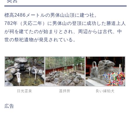
奥宮
標高2486メートルの男体山山頂に建つ社。
782年（天応二年）に男体山の登頂に成功した勝道上人
が祠を建てたのが始まりとされ、周辺からは古代、中
世の祭祀遺物が発見されている。
日光霊泉
遥拝所
良い縁狛犬
広告