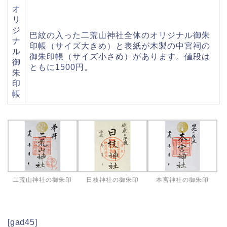
オ
リ
ジ
巴紋の入った二荒山神社全体のオリジナル御朱
ナ
印帳（サイズ大きめ）と表紙が木製の中宮祠の
ル
御朱印帳（サイズ小さめ）があります。値段は
御
ともに1500円。
朱
印
帳
二荒山神社の御朱印
日枝神社の御朱印
本宮神社の御朱印
[gad45]