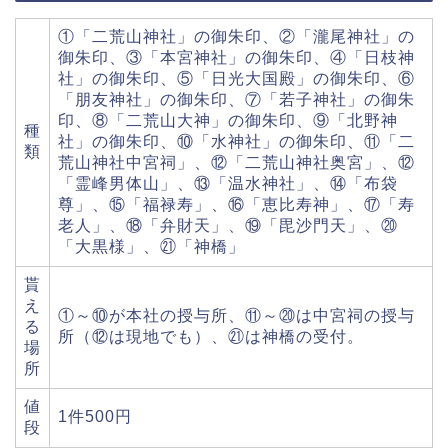
①「二荒山神社」の御朱印、②「瀧尾神社」の
御朱印、③「本宮神社」の御朱印、④「日枝神
社」の御朱印、⑤「日光大国殿」の御朱印、⑥
「朋友神社」の御朱印、⑦「若子神社」の御朱
印、⑧「二荒山大神」の御朱印、⑨「北野神
種
社」の御朱印、⑩「水神社」の御朱印、⑪「二
類
荒山神社中宮祠」、⑫「二荒山神社奥宮」、⑫
「霊峰男体山」、⑬「温水神社」、⑭「布袋
尊」、⑮「福禄寿」、⑯「恵比寿神」、⑰「寿
老人」、⑱「弁財天」、⑲「毘沙門天」、⑳
「大黒様」、㉑「神橋」
貰
え
①～⑩が本社の授与所、⑪～⑳は中宮祠の授与
る
所（⑫は現地でも）、㉑は神橋の受付。
場
所
値
1件500円
段