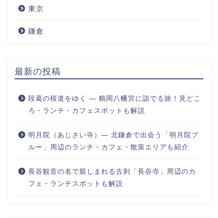
東京
鎌倉
最新の投稿
段葛の桜道をゆく ― 鶴岡八幡宮に詣でる旅！見どこ
ろ・ランチ・カフェスポットも解説
明月院（あじさい寺）― 北鎌倉で出会う「明月院ブ
ルー」周辺のランチ・カフェ・散策エリアも紹介
長谷観音の名で親しまれる古刹「長谷寺」周辺のカ
フェ・ランチスポットも解説