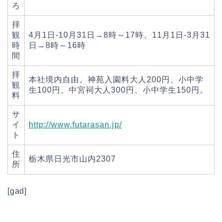
ろ
拝
観
4月1日-10月31日→8時～17時、11月1日-3月31
時
日→8時～16時
間
拝
本社境内自由。神苑入園料大人200円、小中学
観
生100円、中宮祠大人300円、小中学生150円。
料
サ
イ
http://www.futarasan.jp/
ト
住
栃木県日光市山内2307
所
[gad]