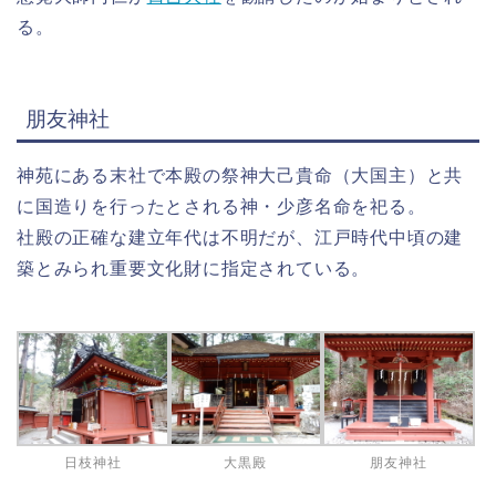
る。
朋友神社
神苑にある末社で本殿の祭神大己貴命（大国主）と共
に国造りを行ったとされる神・少彦名命を祀る。
社殿の正確な建立年代は不明だが、江戸時代中頃の建
築とみられ重要文化財に指定されている。
日枝神社
大黒殿
朋友神社