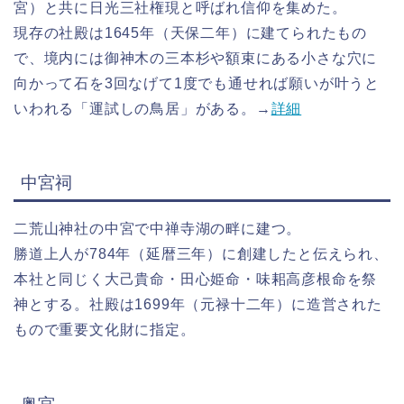
宮）と共に日光三社権現と呼ばれ信仰を集めた。
現存の社殿は1645年（天保二年）に建てられたもの
で、境内には御神木の三本杉や額束にある小さな穴に
向かって石を3回なげて1度でも通せれば願いが叶うと
いわれる「運試しの鳥居」がある。→
詳細
中宮祠
二荒山神社の中宮で中禅寺湖の畔に建つ。
勝道上人が784年（延暦三年）に創建したと伝えられ、
本社と同じく大己貴命・田心姫命・味耜高彦根命を祭
神とする。社殿は1699年（元禄十二年）に造営された
もので重要文化財に指定。