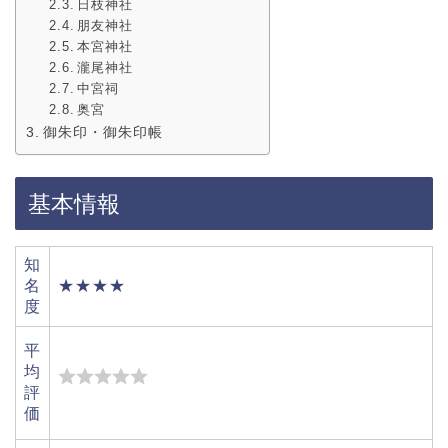
日枝神社
朋友神社
本宮神社
瀧尾神社
中宮祠
奥宮
御朱印・御朱印帳
基本情報
知
名
★★★★
度
平
均
評
価