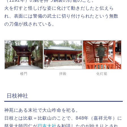
（1292年）の銘を持つ銅製の灯籠のこと。
火を灯すと怪しげな姿に化けて動きだしたと伝えら
れ、表面には警備の武士に切り付けられたという無数
の刀傷が残されている。
楼門
拝殿
化灯籠
日枝神社
神苑にある末社で大山咋命を祀る。
日枝とは比叡＝比叡山のことで、848年（嘉祥元年）に
慈覚大師円仁が
日吉大社
を勧請したのが始まりとされ