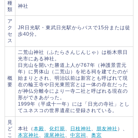
種
神社
類
ア
ク
JR日光駅・東武日光駅からバスで15分または徒
セ
歩40分。
ス
二荒山神社（ふたらさんじんじゃ）は栃木県日
光市にある神社。
日光山を開いた勝道上人が767年（神護景雲元
年）に男体山（二荒山）を祀る祠を建てたのが
概
始まりとされ、明治以前は新宮とも呼ばれて現
要
在の輪王寺や日光東照宮とは一体の存在だった
が神仏分離令により一寺二社と呼ばれる現在の
形ができあがった。
1999年（平成十一年）には「日光の寺社」とし
てユネスコの世界遺産に登録されている。
見
ど
本社（
本殿
、
化灯籠
、
日枝神社
、
朋友神社
）、
こ
本宮神社
、
瀧尾神社
、
中宮祠
、
奥宮