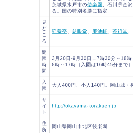
茨城県水戸市の
偕楽園
、石川県金沢
る。国の特別名勝に指定。
見
ど
延養亭
、
慈眼堂
、
廉池軒
、
茶祖堂
、
こ
ろ
開
園
3月20日-9月30日→7時30分～18
時
8時～17時（入園は16時45分まで
間
入
大人400円、小人140円。岡山城・
園
サ
イ
http://okayama-korakuen.jp
ト
住
岡山県岡山市北区後楽園
所