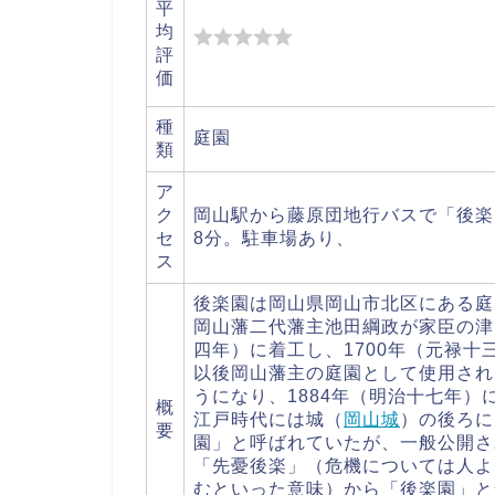
平
均
評
価
種
庭園
類
ア
ク
岡山駅から藤原団地行バスで「後楽
セ
8分。駐車場あり、
ス
後楽園は岡山県岡山市北区にある庭
岡山藩二代藩主池田綱政が家臣の津
四年）に着工し、1700年（元禄十
以後岡山藩主の庭園として使用され
うになり、1884年（明治十七年
概
江戸時代には城（
岡山城
）の後ろに
要
園」と呼ばれていたが、一般公開さ
「先憂後楽」（危機については人よ
むといった意味）から「後楽園」と