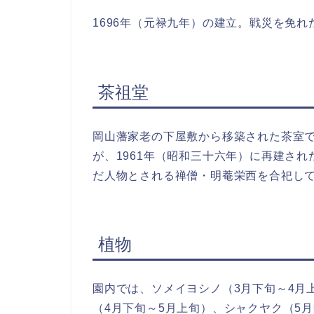
1696年（元禄九年）の建立。戦災を免
茶祖堂
岡山藩家老の下屋敷から移築された茶室
が、1961年（昭和三十六年）に再建さ
だ人物とされる禅僧・明菴栄西を合祀し
植物
園内では、ソメイヨシノ（3月下旬～4月
（4月下旬～5月上旬）、シャクヤク（5