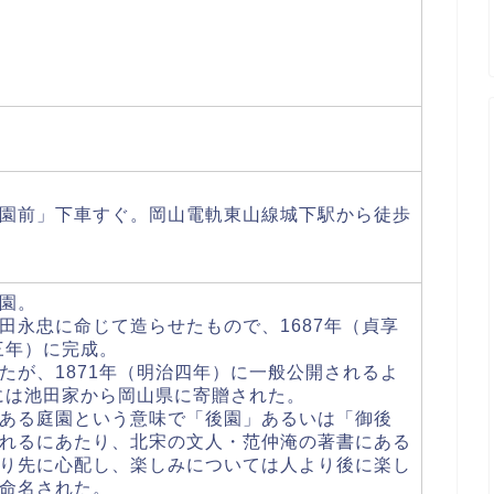
園前」下車すぐ。岡山電軌東山線城下駅から徒歩
園。
田永忠に命じて造らせたもので、1687年（貞享
三年）に完成。
たが、1871年（明治四年）に一般公開されるよ
）には池田家から岡山県に寄贈された。
ある庭園という意味で「後園」あるいは「御後
れるにあたり、北宋の文人・范仲淹の著書にある
り先に心配し、楽しみについては人より後に楽し
命名された。