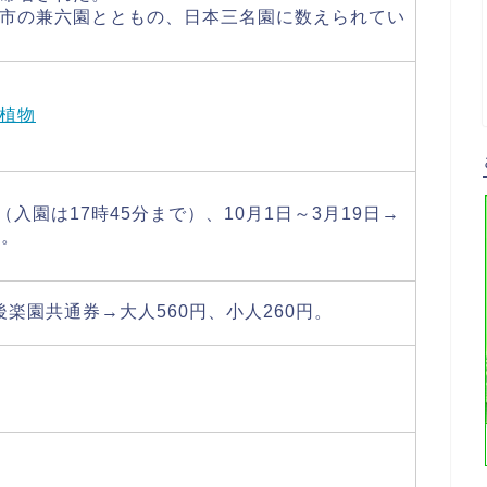
市の兼六園とともの、日本三名園に数えられてい
植物
時（入園は17時45分まで）、10月1日～3月19日→
）。
後楽園共通券→大人560円、小人260円。