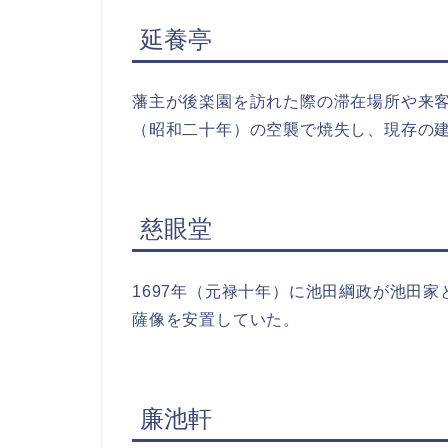
延養亭
藩主が後楽園を訪れた際の滞在場所や来客
（昭和二十年）の空襲で焼失し、現存の建
慈眼堂
1697年（元禄十年）に池田綱政が池田
薩像を安置していた。
廉池軒