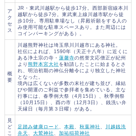
JR・東武川越駅から徒歩17分。西部新宿線本川
ア
越駅から徒歩7分。東武東上線川越市駅から徒
ク
歩10分。専用駐車場なし（昇殿祈願をする人の
セ
み使用可能な駐車スペースあり。また周辺には
ス
コインパーキングがある）。
川越熊野神社は埼玉県川川越市にある神社。
社伝によれば、1590年（天正十八年）に近くに
ある浄土宗の寺・
蓮馨寺
の然誉文応僧正が紀州
より
熊野本宮大社
を勧請したことに始まるとさ
れ、明治初期の神仏分離令により独立した神社
概
となった。
要
境内は広くないが多数の末社が建ち並び、縁結
びや開運のご利益で参拝者を集めている。主な
行事には、春季例大祭（4月15日）、秋季例祭
（10月15日）、酉の市（12月3日）、銭洗い弁
天縁日（毎月第３日曜）がある。
見
ど
足踏み健康ロード
、
本殿
、
秋葉神社
、
川越銭洗
こ
弁天
、
大鷲神社
、
加祐稲荷神社