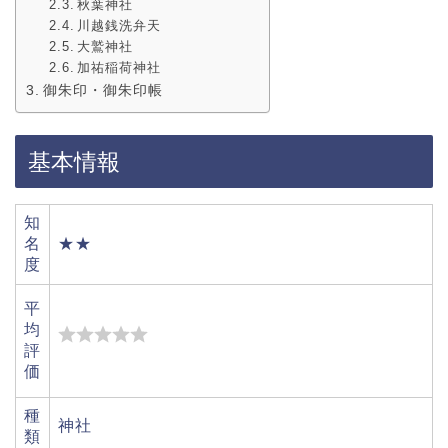
秋葉神社
川越銭洗弁天
大鷲神社
加祐稲荷神社
御朱印・御朱印帳
基本情報
知
名
★★
度
平
均
評
価
種
神社
類