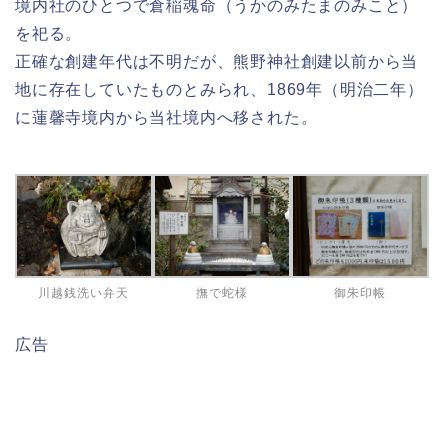
境内社のひとつで倉稲魂命（うかのみたまのみこと）
を祀る。
正確な創建年代は不明だが、熊野神社創建以前から当
地に存在していたものとみられ、1869年（明治二年）
に蓮馨寺境内から当社境内へ移された。
川越銭洗い弁天
撫で蛇様
御朱印帳
広告