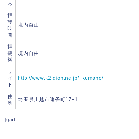
ろ
拝
観
境内自由
時
間
拝
観
境内自由
料
サ
イ
http://www.k2.dion.ne.jp/~kumano/
ト
住
埼玉県川越市連雀町17−1
所
[gad]