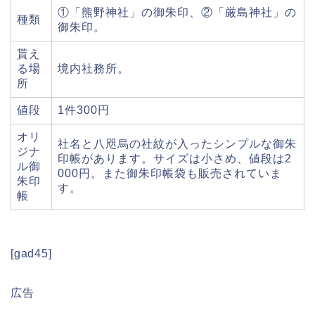
①「熊野神社」の御朱印、②「厳島神社」の
種類
御朱印。
貰え
る場
境内社務所。
所
値段
1件300円
オリ
社名と八咫烏の社紋が入ったシンプルな御朱
ジナ
印帳があります。サイズは小さめ、値段は2
ル御
000円。また御朱印帳袋も販売されていま
朱印
す。
帳
[gad45]
広告