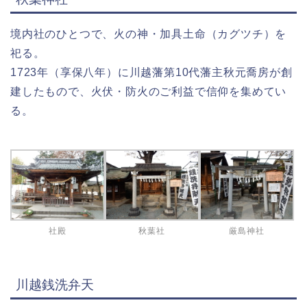
境内社のひとつで、火の神・加具土命（カグツチ）を
祀る。
1723年（享保八年）に川越藩第10代藩主秋元喬房が創
建したもので、火伏・防火のご利益で信仰を集めてい
る。
社殿
秋葉社
厳島神社
川越銭洗弁天