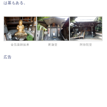
は墓もある。
金箔薬師如来
釈迦堂
阿弥陀堂
広告