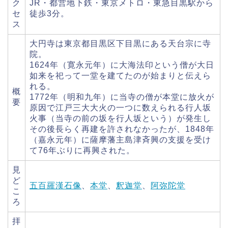
ク
JR・都営地下鉄・東京メトロ・東急目黒駅から
セ
徒歩3分。
ス
大円寺は東京都目黒区下目黒にある天台宗に寺
院。
1624年（寛永元年）に大海法印という僧が大日
如来を祀って一堂を建てたのが始まりと伝えら
れる。
概
1772年（明和九年）に当寺の僧が本堂に放火が
要
原因で江戸三大大火の一つに数えられる行人坂
火事（当寺の前の坂を行人坂という）が発生し
その後長らく再建を許されなかったが、1848年
（嘉永元年）に薩摩藩主島津斉興の支援を受け
て76年ぶりに再興された。
見
ど
五百羅漢石像
、
本堂
、
釈迦堂
、
阿弥陀堂
こ
ろ
拝