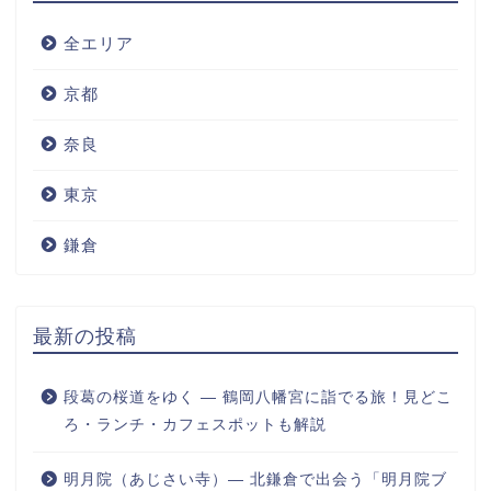
全エリア
京都
奈良
東京
鎌倉
最新の投稿
段葛の桜道をゆく ― 鶴岡八幡宮に詣でる旅！見どこ
ろ・ランチ・カフェスポットも解説
明月院（あじさい寺）― 北鎌倉で出会う「明月院ブ