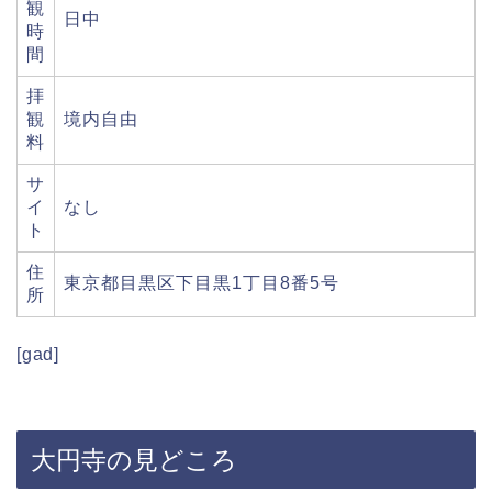
観
日中
時
間
拝
観
境内自由
料
サ
イ
なし
ト
住
東京都目黒区下目黒1丁目8番5号
所
[gad]
大円寺の見どころ