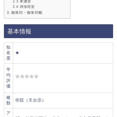
釈迦堂
阿弥陀堂
御朱印・御朱印帳
基本情報
知
名
★
度
平
均
評
価
種
寺院（天台宗）
類
ア