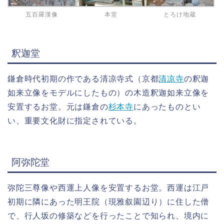
五百羅漢像
本堂
とろけ地蔵
釈迦堂
鎌倉時代初期の作である清凉寺式（京都
清凉寺
の釈迦
如来立像をモデルにしたもの）の木造釈迦如来立像を
安置するお堂。元は鎌倉の
杉本寺
にあったものとい
い、重要文化財に指定されている。
阿弥陀堂
弥陀三尊像や西運上人像を安置するお堂。西運は江戸
初期に隣にあった明王院（現雅叙園辺り）に住した僧
で、行人坂の修築などを行ったことで知られ、境内に