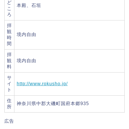
ど
本殿、石垣
こ
ろ
拝
観
境内自由
時
間
拝
観
境内自由
料
サ
イ
http://www.rokusho.jp/
ト
住
神奈川県中郡大磯町国府本郷935
所
広告