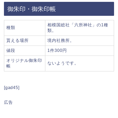
御朱印・御朱印帳
相模国総社「六所神社」の1種
種類
類。
貰える場所
境内社務所。
値段
1件300円
オリジナル御朱印
ないようです。
帳
[gad45]
広告