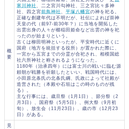
寒川神社
、二之宮川勾神社、三之宮比々多神
社、四之宮
前鳥神社
、
平塚八幡宮
の神を祀る。
正確な創建年代は不明だが、社伝によれば崇神
天皇の代（前97-前30年？）に当地を開拓した
出雲出身の人々が櫛稲田姫命など出雲の神を祀
ったのが始まりという。
古くは柳田明神といったが、平安時代に近くに
国府（地方を統括する役所）が置かれた際に、
概
一宮から五宮までの分霊が合祀され、相模国総
要
社六所神社と称されるようになった。
1180年（治承四年）には富士川の戦いに臨む源
頼朝が戦勝を祈願したといい、戦国時代には、
小田原北条氏の北条氏綱、氏政によって社殿が
造営された（本殿や石垣はこの時のものが残
る）。
主な行事には、歳旦祭（1月1日）、節分祭（2
月3日）、国府祭（5月5日）、例大祭（9月初
旬）、放生会（11月23日）、歳の市（12月23
日）がある。
見