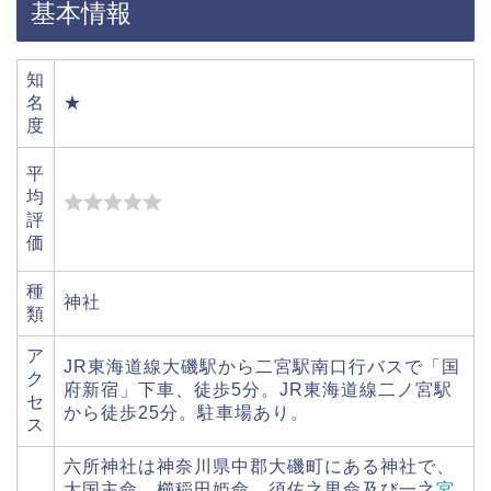
基本情報
知
名
★
度
平
均
評
価
種
神社
類
ア
JR東海道線大磯駅から二宮駅南口行バスで「国
ク
府新宿」下車、徒歩5分。JR東海道線二ノ宮駅
セ
から徒歩25分。駐車場あり。
ス
六所神社は神奈川県中郡大磯町にある神社で、
大国主命、櫛稲田姫命、須佐之男命及び一之
宮