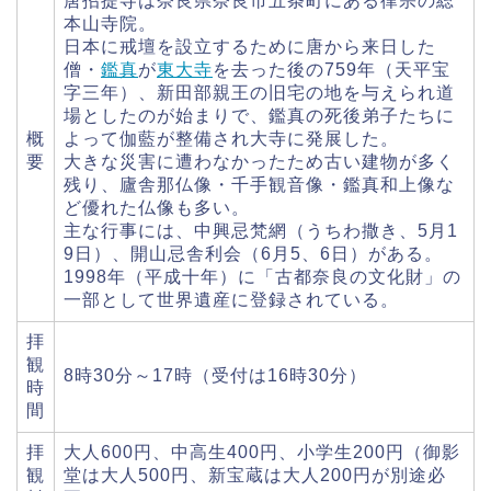
唐招提寺は奈良県奈良市五条町にある律宗の総
本山寺院。
日本に戒壇を設立するために唐から来日した
僧・
鑑真
が
東大寺
を去った後の759年（天平宝
字三年）、新田部親王の旧宅の地を与えられ道
場としたのが始まりで、鑑真の死後弟子たちに
概
よって伽藍が整備され大寺に発展した。
要
大きな災害に遭わなかったため古い建物が多く
残り、廬舎那仏像・千手観音像・鑑真和上像な
ど優れた仏像も多い。
主な行事には、中興忌梵網（うちわ撒き、5月1
9日）、開山忌舎利会（6月5、6日）がある。
1998年（平成十年）に「古都奈良の文化財」の
一部として世界遺産に登録されている。
拝
観
8時30分～17時（受付は16時30分）
時
間
拝
大人600円、中高生400円、小学生200円（御影
観
堂は大人500円、新宝蔵は大人200円が別途必