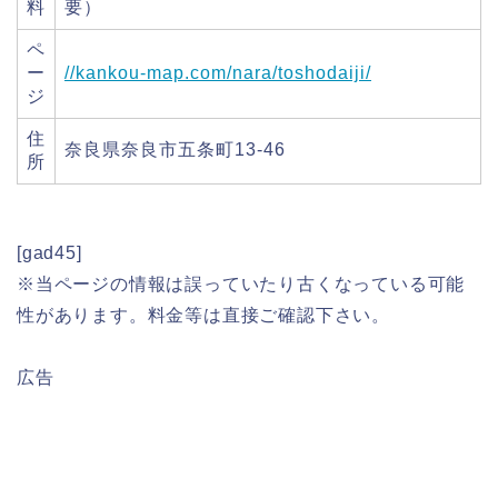
料
要）
ペ
ー
//kankou-map.com/nara/toshodaiji/
ジ
住
奈良県奈良市五条町13-46
所
[gad45]
※当ページの情報は誤っていたり古くなっている可能
性があります。料金等は直接ご確認下さい。
広告