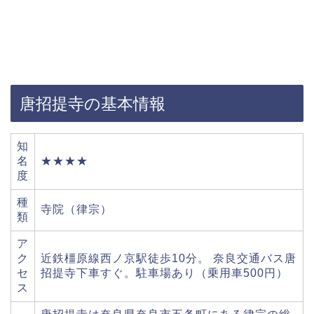
唐招提寺の基本情報
知
名
★★★★
度
種
寺院（律宗）
類
ア
ク
近鉄橿原線西ノ京駅徒歩10分。 奈良交通バス唐
セ
招提寺下車すぐ。駐車場あり（乗用車500円）
ス