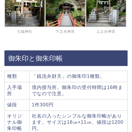
七福神社
下之水神宮
上之水神宮
御朱印と御朱印帳
種類
「銭洗弁財天」の御朱印1種類。
入手場
境内授与所。御朱印の受付時間は16時ま
所
でなので注意。
値段
1件300円
オリジ
社名の入ったシンプルな御朱印帳があり
ナル御
ます。サイズは16㎝×11㎝、値段は1200
朱印帳
円。