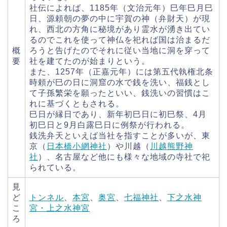
社伝によれば、1185年（文治元年）巳年巳月巳
日、源頼朝の夢の中に宇賀の神（弁財天）が現
れ、西北の方角に秘境があり霊水が湧き出てい
るのでこれを使って神仏を祀れば国は治まるだ
概
ろうと告げたのでそれに従い当地に洞を穿って
要
社を建てたのが始まりという。
また、1257年（正嘉元年）には第五代執権北条
時頼が巳の日に洞窟の水で銭を洗い、福銭とし
て子孫繁栄を願ったといい、銭洗いの習慣はこ
れに基づくともされる。
巳日が縁日であり、新年初巳日に初巳祭、4月
初巳日と9月白露巳日に例祭が行われる。
銭洗弁天といえば当社を指すことが多いが、東
京（
日本橋小網神社
）や川越（
川越熊野神
社
）、名古屋など他にも様々な地域の寺社で祀
られている。
見
ど
トンネル
、
本宮
、
奥宮
、
七福神社
、
下之水神
こ
宮・上之水神宮
ろ