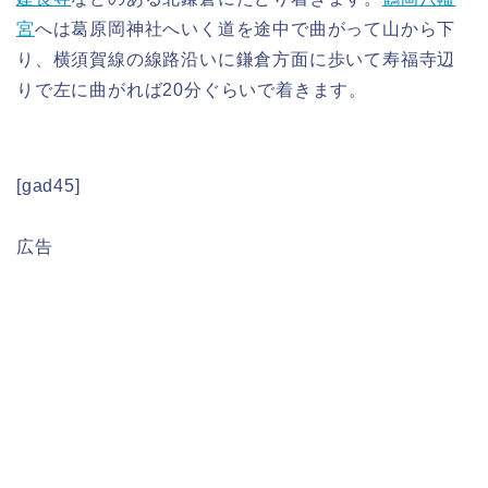
宮
へは葛原岡神社へいく道を途中で曲がって山から下
り、横須賀線の線路沿いに鎌倉方面に歩いて寿福寺辺
りで左に曲がれば20分ぐらいで着きます。
[gad45]
広告