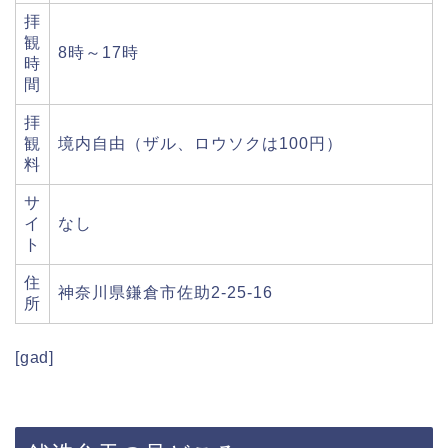
拝
観
8時～17時
時
間
拝
観
境内自由（ザル、ロウソクは100円）
料
サ
イ
なし
ト
住
神奈川県鎌倉市佐助2-25-16
所
[gad]