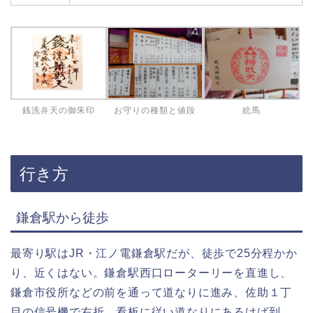
銭洗弁天の御朱印
お守りの種類と値段
絵馬
行き方
鎌倉駅から徒歩
最寄り駅はJR・江ノ電鎌倉駅だが、徒歩で25分程かか
り、近くはない。鎌倉駅西口ローターリーを直進し、
鎌倉市役所などの前を通って道なりに進み、佐助１丁
目の信号機で右折。看板に従い道なりにあるけば到