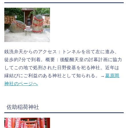
銭洗弁天からのアクセス：トンネルを出て左に進み、
徒歩約7分で到着。概要：後醍醐天皇の討幕計画に協力
してこの地で処刑された日野俊基を祀る神社。近年は
縁結びにご利益のある神社として知られる。→
葛原岡
神社のページへ
佐助稲荷神社