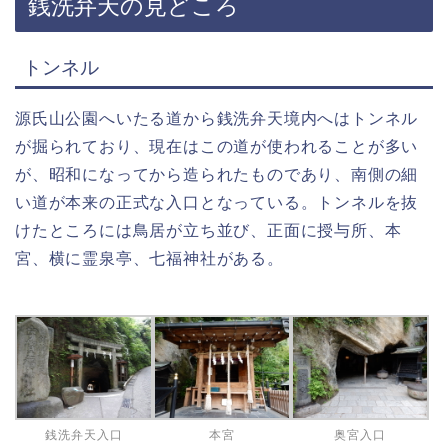
銭洗弁天の見どころ
トンネル
源氏山公園へいたる道から銭洗弁天境内へはトンネル
が掘られており、現在はこの道が使われることが多い
が、昭和になってから造られたものであり、南側の細
い道が本来の正式な入口となっている。トンネルを抜
けたところには鳥居が立ち並び、正面に授与所、本
宮、横に霊泉亭、七福神社がある。
銭洗弁天入口
本宮
奥宮入口