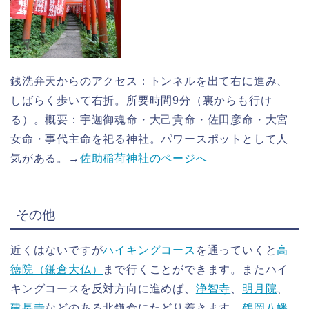
銭洗弁天からのアクセス：トンネルを出て右に進み、
しばらく歩いて右折。所要時間9分（裏からも行け
る）。概要：宇迦御魂命・大己貴命・佐田彦命・大宮
女命・事代主命を祀る神社。パワースポットとして人
気がある。→
佐助稲荷神社のページへ
その他
近くはないですが
ハイキングコース
を通っていくと
高
徳院（鎌倉大仏）
まで行くことができます。またハイ
キングコースを反対方向に進めば、
浄智寺
、
明月院
、
建長寺
などのある北鎌倉にたどり着きます。
鶴岡八幡