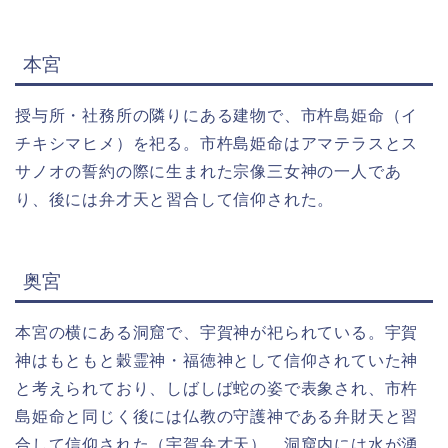
本宮
授与所・社務所の隣りにある建物で、市杵島姫命（イ
チキシマヒメ）を祀る。市杵島姫命はアマテラスとス
サノオの誓約の際に生まれた宗像三女神の一人であ
り、後には弁才天と習合して信仰された。
奥宮
本宮の横にある洞窟で、宇賀神が祀られている。宇賀
神はもともと穀霊神・福徳神として信仰されていた神
と考えられており、しばしば蛇の姿で表象され、市杵
島姫命と同じく後には仏教の守護神である弁財天と習
合して信仰された（宇賀弁才天）。洞窟内には水が湧