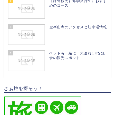
3
【鎌倉観光】修学旅行生におすす
めのコース
4
金峯山寺のアクセスと駐車場情報
5
ペットも一緒に！犬連れOKな鎌
倉の観光スポット
さぁ旅を探そう！