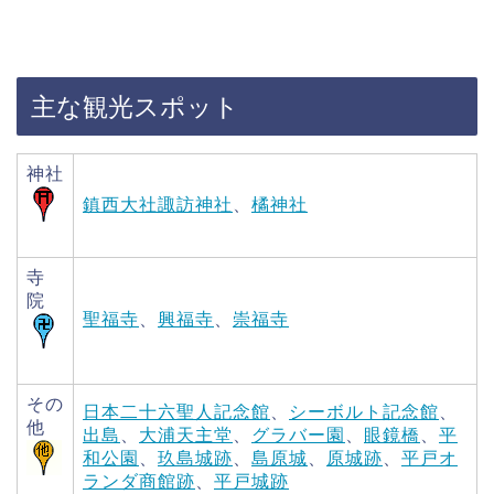
主な観光スポット
神社
鎮西大社諏訪神社
、
橘神社
寺
院
聖福寺
、
興福寺
、
崇福寺
その
日本二十六聖人記念館
、
シーボルト記念館
、
他
出島
、
‎大浦天主堂
、
グラバー園
、
眼鏡橋
、
平
和公園
、
玖島城跡
、
島原城
、
原城跡
、
平戸オ
ランダ商館跡
、
平戸城跡