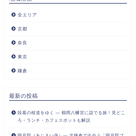
全エリア
京都
奈良
東京
鎌倉
最新の投稿
段葛の桜道をゆく ― 鶴岡八幡宮に詣でる旅！見どこ
ろ・ランチ・カフェスポットも解説
明月院（あじさい寺）― 北鎌倉で出会う「明月院ブ