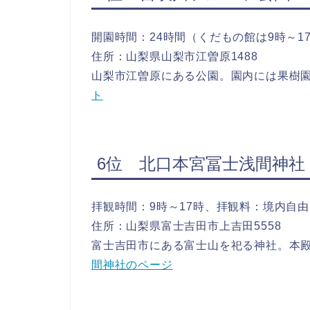
開園時間：24時間（くだもの館は9時～1
住所：山梨県山梨市江曽原1488
山梨市江曽原にある公園。園内には果樹
ト
6位 北口本宮冨士浅間神社
拝観時間：9時～17時、拝観料：境内自
住所：山梨県富士吉田市上吉田5558
富士吉田市にある富士山を祀る神社。本
間神社のページ