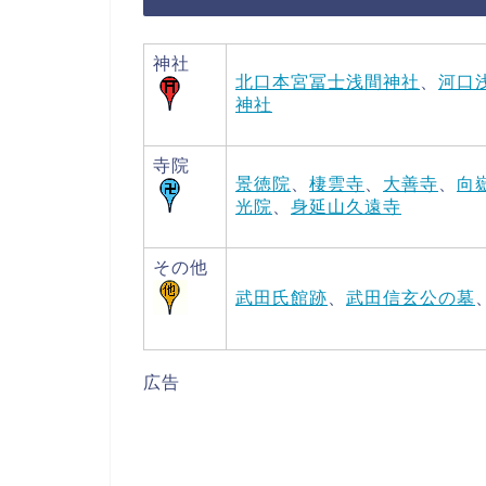
神社
北口本宮冨士浅間神社
、
河口
神社
寺院
景徳院
、
棲雲寺
、
大善寺
、
向
光院
、
身延山久遠寺
その他
武田氏館跡
、
武田信玄公の墓
広告