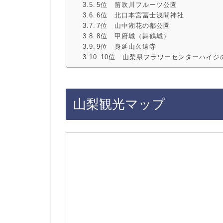
5位 笛吹川フルーツ公園
6位 北口本宮冨士浅間神社
7位 山中湖花の都公園
8位 甲府城（舞鶴城）
9位 身延山久遠寺
10位 山梨県フラワーセンターハイジ
山梨観光マップ