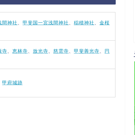
浅間神社
、
甲斐国一宮浅間神社
、
稲積神社
、
金桜
嶽寺
、
恵林寺
、
放光寺
、
慈雲寺
、
甲斐善光寺
、
円
、
甲府城跡