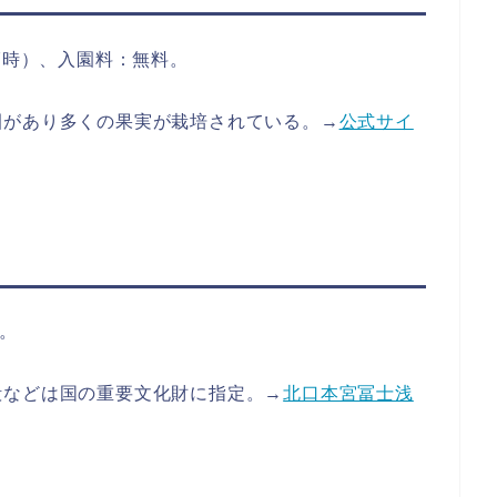
7時）、入園料：無料。
園があり多くの果実が栽培されている。→
公式サイ
由。
殿などは国の重要文化財に指定。→
北口本宮冨士浅