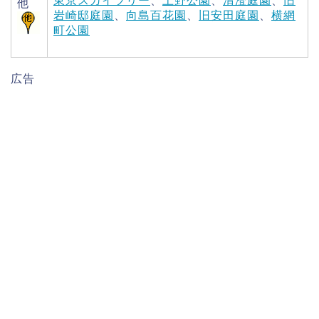
東京スカイツリー
、
上野公園
、
清澄庭園
、
旧
他
岩崎邸庭園
、
向島百花園
、
旧安田庭園
、
横網
町公園
広告