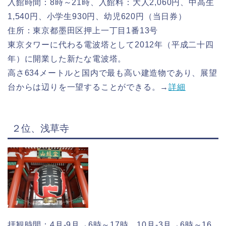
入館時間：8時～21時、入館料：大人2,060円、中高生
1,540円、小学生930円、幼児620円（当日券）
住所：東京都墨田区押上一丁目1番13号
東京タワーに代わる電波塔として2012年（平成二十四
年）に開業した新たな電波塔。
高さ634メートルと国内で最も高い建造物であり、展望
台からは辺りを一望することができる。→
詳細
２位、浅草寺
拝観時間：4月-9月→6時～17時、10月-3月→6時～16