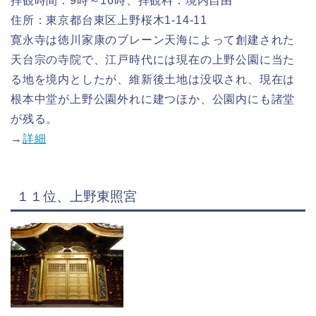
拝観時間：9時～16時、拝観料：境内自由
住所：東京都台東区上野桜木1-14-11
寛永寺は徳川家康のブレーン天海によって創建された
天台宗の寺院で、江戸時代には現在の上野公園に当た
る地を境内としたが、維新後土地は没収され、現在は
根本中堂が上野公園外れに建つほか、公園内にも諸堂
が残る。
→
詳細
１１位、上野東照宮