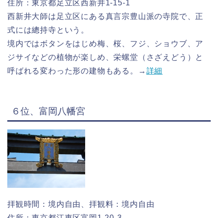
住所：東京都足立区西新井1-15-1
西新井大師は足立区にある真言宗豊山派の寺院で、正
式には總持寺という。
境内ではボタンをはじめ梅、桜、フジ、ショウブ、ア
ジサイなどの植物が楽しめ、栄螺堂（さざえどう）と
呼ばれる変わった形の建物もある。→
詳細
６位、富岡八幡宮
拝観時間：境内自由、拝観料：境内自由
住所：東京都江東区富岡1-20-3