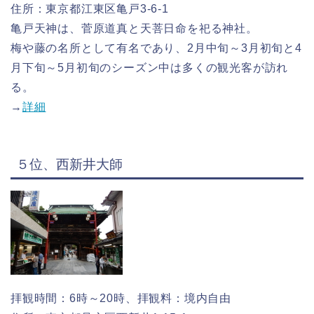
住所：東京都江東区亀戸3-6-1
亀戸天神は、菅原道真と天菩日命を祀る神社。
梅や藤の名所として有名であり、2月中旬～3月初旬と4
月下旬～5月初旬のシーズン中は多くの観光客が訪れ
る。
→
詳細
５位、西新井大師
拝観時間：6時～20時、拝観料：境内自由