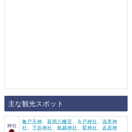
主な観光スポット
亀戸天神
、
富岡八幡宮
、
今戸神社
、
浅草神
神社
社
、
下谷神社
、
鳥越神社
、
鷲神社
、
吉原神