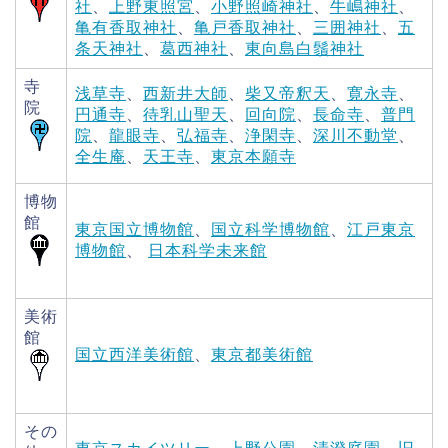
社
、
上野東照宮
、
小野照崎神社
、
牛嶋神社
、
亀有香取神社
、
亀戸香取神社
、
三囲神社
、
五
条天神社
、
葛西神社
、
東向島白鬚神社
寺
浅草寺
、
西新井大師
、
柴又帝釈天
、
寛永寺
、
院
円通寺
、
待乳山聖天
、
回向院
、
長命寺
、
普門
院
、
龍眼寺
、
弘福寺
、
浄閑寺
、
深川不動堂
、
全生庵
、
天王寺
、
東京本願寺
博物
館
東京国立博物館
、
国立科学博物館
、
江戸東京
博物館
、
日本科学未来館
美術
館
国立西洋美術館
、
東京都美術館
その