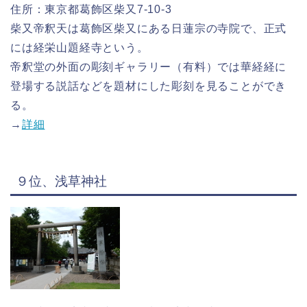
住所：東京都葛飾区柴又7-10-3
柴又帝釈天は葛飾区柴又にある日蓮宗の寺院で、正式
には経栄山題経寺という。
帝釈堂の外面の彫刻ギャラリー（有料）では華経経に
登場する説話などを題材にした彫刻を見ることができ
る。
→
詳細
９位、浅草神社