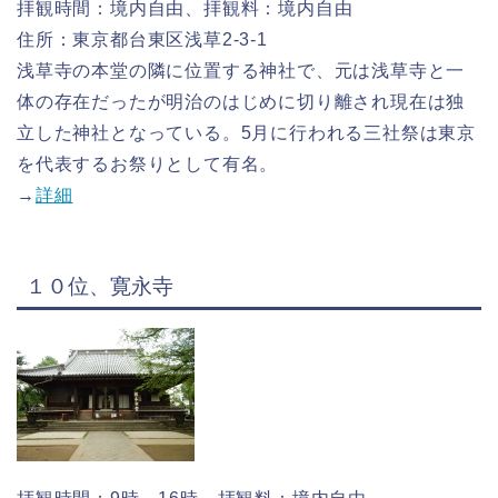
拝観時間：境内自由、拝観料：境内自由
住所：東京都台東区浅草2-3-1
浅草寺の本堂の隣に位置する神社で、元は浅草寺と一
体の存在だったが明治のはじめに切り離され現在は独
立した神社となっている。5月に行われる三社祭は東京
を代表するお祭りとして有名。
→
詳細
１０位、寛永寺