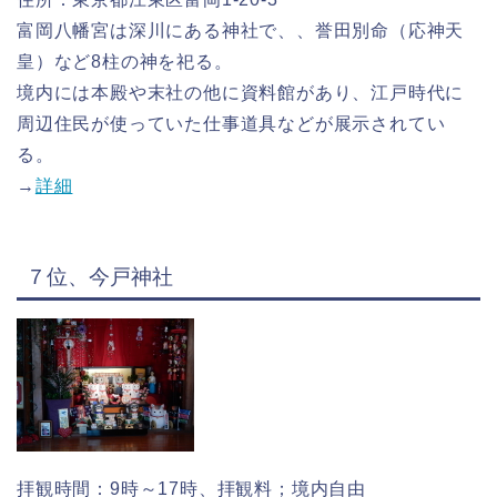
富岡八幡宮は深川にある神社で、、誉田別命（応神天
皇）など8柱の神を祀る。
境内には本殿や末社の他に資料館があり、江戸時代に
周辺住民が使っていた仕事道具などが展示されてい
る。
→
詳細
７位、今戸神社
拝観時間：9時～17時、拝観料；境内自由